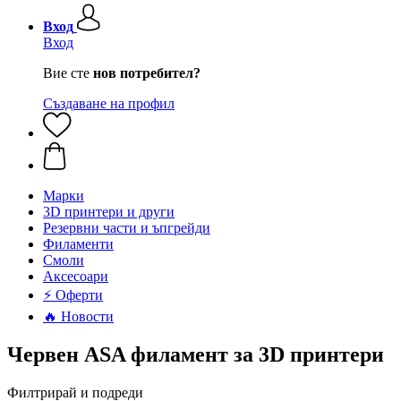
Вход
Вход
Вие сте
нов потребител?
Създаване на профил
Mарки
3D принтери и други
Резервни части и ъпгрейди
Филаменти
Смоли
Аксесоари
⚡ Оферти
🔥 Новости
Червен ASA филамент за 3D принтери
Филтрирай и подреди