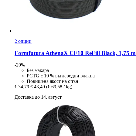
2 опции
Formfutura
AthenaX CF10 ReFill Black, 1,75 m
-20%
Без макара
PCTG с 10 % въглеродни влакна
Повишена якост на опън
€ 34,79
€ 43,49
(€ 69,58 / kg)
Доставка до 14. август