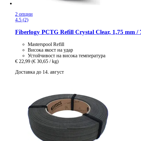
2 опции
4.5 (2)
Fiberlogy
PCTG Refill Crystal Clear, 1,75 mm / 
Masterspool Refill
Висока якост на удар
Устойчивост на висока температура
€ 22,99
(€ 30,65 / kg)
Доставка до 14. август