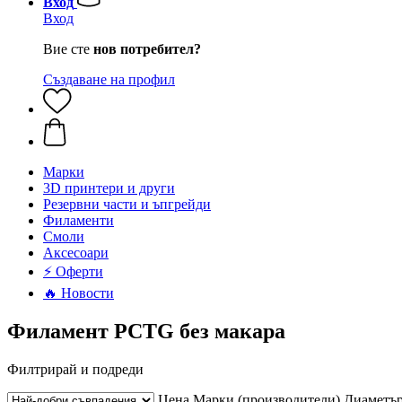
Вход
Вход
Вие сте
нов потребител?
Създаване на профил
Mарки
3D принтери и други
Резервни части и ъпгрейди
Филаменти
Смоли
Аксесоари
⚡ Оферти
🔥 Новости
Филамент PCTG без макара
Филтрирай и подреди
Цена
Марки (производители)
Диаметъ