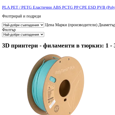
PLA
PET / PETG
Еластични
ABS
PCTG
PP
CPE
ESD
PVB (Pol
Филтрирай и подреди
Цена
Марки (производители)
Диаметъ
Филтър
3D принтери - филаменти в тюркиз: 1 - 