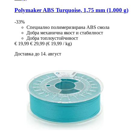
Polymaker
ABS Turquoise, 1,75 mm (1.000 g)
-33%
Специално полимеризирана ABS смола
Добра механична якост и стабилност
Добра топлоустойчивост
€ 19,99
€ 29,99
(€ 19,99 / kg)
Доставка до 14. август