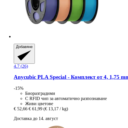
Добавяне
4.7 (26)
Anycubic
PLA Special -​ Комплект от 4, 1,75 mm
-15%
Биоразградими
С RFID чип за автоматично разпознаване
Живи цветове
€ 52,66
€ 61,99
(€ 13,17 / kg)
Доставка до 14. август