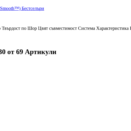
ySmooth™)
Бестселъри
р
Твърдост по Шор
Цвят
съвместимост
Система
Характеристика
30 от 69 Артикули