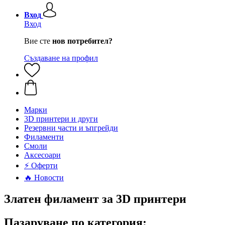
Вход
Вход
Вие сте
нов потребител?
Създаване на профил
Mарки
3D принтери и други
Резервни части и ъпгрейди
Филаменти
Смоли
Аксесоари
⚡ Оферти
🔥 Новости
Златен филамент за 3D принтери
Пазаруване по категория: