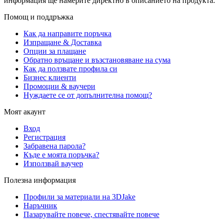
информация ще намерите директно в описанието на продукта.
Помощ и поддръжка
Как да направите поръчка
Изпращане & Доставка
Опции за плащане
Обратно връщане и възстановяване на сума
Как да ползвате профила си
Бизнес клиенти
Промоции & ваучери
Нуждаете се от допълнителна помощ?
Моят акаунт
Вход
Регистрация
Забравена парола?
Къде е моята поръчка?
Използвай ваучер
Полезна информация
Профили за материали на 3DJake
Наръчник
Пазарувайте повече, спестявайте повече