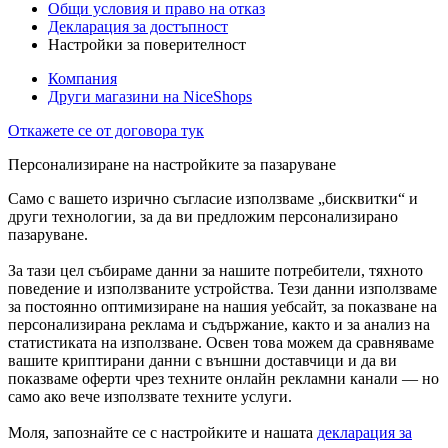
Общи условия и право на отказ
Декларация за достъпност
Настройки за поверителност
Компания
Други магазини на NiceShops
Откажете се от договора тук
Персонализиране на настройките за пазаруване
Само с вашето изрично съгласие използваме „бисквитки“ и
други технологии, за да ви предложим персонализирано
пазаруване.
За тази цел събираме данни за нашите потребители, тяхното
поведение и използваните устройства. Тези данни използваме
за постоянно оптимизиране на нашия уебсайт, за показване на
персонализирана реклама и съдържание, както и за анализ на
статистиката на използване. Освен това можем да сравняваме
вашите криптирани данни с външни доставчици и да ви
показваме оферти чрез техните онлайн рекламни канали — но
само ако вече използвате техните услуги.
Моля, запознайте се с настройките и нашата
декларация за