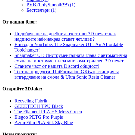
PVB (PolySmooth™) (1)
Бестселъри (1)
От нашия блог:
Подобряване на дребния текст при 3D печат: как
надписите най-накрая стават четливи?
Епизод в YouTube: The Snapmaker U1 - An Affordable
Toolchanger!
Snapmaker U1: Инструменталната глава с автоматична
смяна на инструменти за многоматериален 3D печат
Станете част от нашата Discord общност!
Тест на продукти: UniFormation GKtwo, станция за
втвърдяване на смола & Ultra Sonic Resin Cleaner
Открийте 3DJake:
Recycling Fabrik
GEEETECH TPU Black
The Filament PLA HS Moss Green
Elegoo PETG Pro Purple
AzureFilm PLA Silk Sky Blue
Нови продукти: