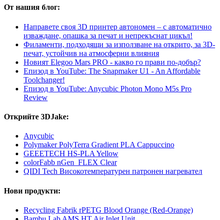
От нашия блог:
Направете своя 3D принтер автономен – с автоматично
изваждане, опашка за печат и непрекъснат цикъл!
Филаменти, подходящи за използване на открито, за 3D-
печат, устойчив на атмосферни влияния
Новият Elegoo Mars PRO - какво го прави по-добър?
Епизод в YouTube: The Snapmaker U1 - An Affordable
Toolchanger!
Епизод в YouTube: Anycubic Photon Mono M5s Pro
Review
Открийте 3DJake:
Anycubic
Polymaker PolyTerra Gradient PLA Cappuccino
GEEETECH HS-PLA Yellow
colorFabb nGen_FLEX Clear
QIDI Tech Високотемпературен патронен нагревател
Нови продукти:
Recycling Fabrik rPETG Blood Orange (Red-Orange)
Bambu Lab AMS HT Air Inlet Unit