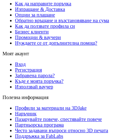
Как да направите поръчка
Изпращане & Доставка
Опции за плащане
Обратно връщане и възстановяване на сума
Как да ползвате профила си
Бизнес клиенти
Промоции & ваучери
Нуждаете се от допълнителна помощ?
Моят акаунт
Вход
Регистрация
Забравена парола?
Къде е моята поръчка?
Използвай ваучер
Полезна информация
Профили за материали на 3DJake
Наръчник
Пазарувайте повече, спестявайте повече
Партньорска програма
Често задавани въпроси относно 3D печата
Поддръжка за FabLabs