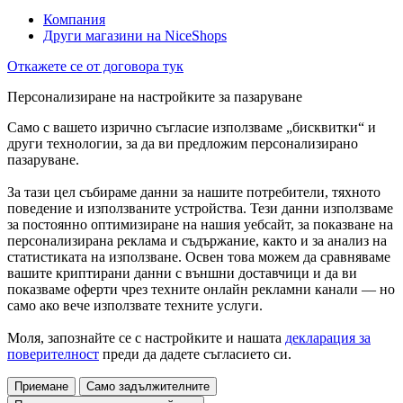
Компания
Други магазини на NiceShops
Откажете се от договора тук
Персонализиране на настройките за пазаруване
Само с вашето изрично съгласие използваме „бисквитки“ и
други технологии, за да ви предложим персонализирано
пазаруване.
За тази цел събираме данни за нашите потребители, тяхното
поведение и използваните устройства. Тези данни използваме
за постоянно оптимизиране на нашия уебсайт, за показване на
персонализирана реклама и съдържание, както и за анализ на
статистиката на използване. Освен това можем да сравняваме
вашите криптирани данни с външни доставчици и да ви
показваме оферти чрез техните онлайн рекламни канали — но
само ако вече използвате техните услуги.
Моля, запознайте се с настройките и нашата
декларация за
поверителност
преди да дадете съгласието си.
Приемане
Само задължителните