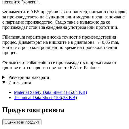
неговите "колеги".
Филаментите ABS представляват полимер, напълно подходящ
за производството на функционални модели преди започване
с партидно производство. Също така е възможно да се
произвеждат стоки за ежедневна употреба или прототипи.
Fillamentum гарантира висока точност в производствения
процес. Диаметърът на нишките е в диапазона +/- 0,05 mm,
който е строго контролиран по време на производствения
процес.
Филмите от Fillamentum се произвеждат в широка гама от
цветове и отговарят на цветовете RAL и Pantone.
Размери на макарата
Изтегляния
Material Safety Data Sheet
(185,04 KB)
Technical Data Sheet
(106,38 KB)
Продуктови ревюта
Оцени този продукт