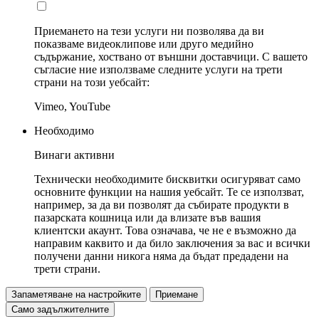
Приемането на тези услуги ни позволява да ви
показваме видеоклипове или друго медийно
съдържание, хоствано от външни доставчици. С вашето
съгласие ние използваме следните услуги на трети
страни на този уебсайт:
Vimeo, YouTube
Необходимо
Винаги активни
Технически необходимите бисквитки осигуряват само
основните функции на нашия уебсайт. Те се използват,
например, за да ви позволят да събирате продукти в
пазарската кошница или да влизате във вашия
клиентски акаунт. Това означава, че не е възможно да
направим каквито и да било заключения за вас и всички
получени данни никога няма да бъдат предадени на
трети страни.
Запаметяване на настройките
Приемане
Само задължителните