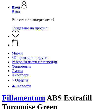
Вход
Вход
Вие сте
нов потребител?
Създаване на профил
Mарки
3D принтери и други
Резервни части и ъпгрейди
Филаменти
Смоли
Аксесоари
⚡ Оферти
🔥 Новости
Fillamentum
ABS Extrafill
Turquoise Green