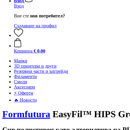
Вход
Вход
Вие сте
нов потребител?
Създаване на профил
Кошница
€ 0,00
Mарки
3D принтери и други
Резервни части и ъпгрейди
Филаменти
Смоли
Аксесоари
⚡ Оферти
🔥 Новости
Formfutura
EasyFil™ HIPS Gre
Сив полистирен като алтернатива на P