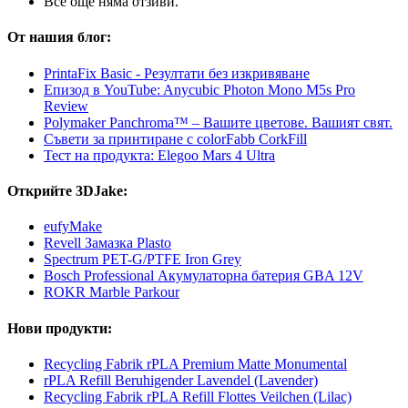
Все още няма отзиви.
От нашия блог:
PrintaFix Basic - Резултати без изкривяване
Епизод в YouTube: Anycubic Photon Mono M5s Pro
Review
Polymaker Panchroma™ – Вашите цветове. Вашият свят.
Съвети за принтиране с colorFabb CorkFill
Тест на продукта: Elegoo Mars 4 Ultra
Открийте 3DJake:
eufyMake
Revell Замазка Plasto
Spectrum PET-G/PTFE Iron Grey
Bosch Professional Акумулаторна батерия GBA 12V
ROKR Marble Parkour
Нови продукти:
Recycling Fabrik rPLA Premium Matte Monumental
rPLA Refill Beruhigender Lavendel (Lavender)
Recycling Fabrik rPLA Refill Flottes Veilchen (Lilac)