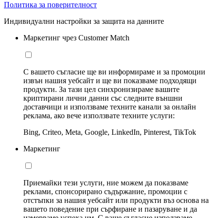
Политика за поверителност
Индивидуални настройки за защита на данните
Маркетинг чрез Customer Match
С вашето съгласие ще ви информираме и за промоции
извън нашия уебсайт и ще ви показваме подходящи
продукти. За тази цел синхронизираме вашите
криптирани лични данни със следните външни
доставчици и използваме техните канали за онлайн
реклама, ако вече използвате техните услуги:
Bing, Criteo, Meta, Google, LinkedIn, Pinterest, TikTok
Маркетинг
Приемайки тези услуги, ние можем да показваме
реклами, спонсорирано съдържание, промоции с
отстъпки за нашия уебсайт или продукти въз основа на
вашето поведение при сърфиране и пазаруване и да
измерваме успеха им. С ваше съгласие използваме