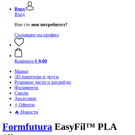
Вход
Вход
Вие сте
нов потребител?
Създаване на профил
Кошница
€ 0,00
Mарки
3D принтери и други
Резервни части и ъпгрейди
Филаменти
Смоли
Аксесоари
⚡ Оферти
🔥 Новости
Formfutura
EasyFil™ PLA