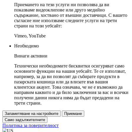
Приемането на тези услуги ни позволява да ви
показваме видеоклипове или друго медийно
съдържание, хоствано от външни доставчици. С вашето
съгласие ние използваме следните услуги на трети
страни на този уебсайт:
Vimeo, YouTube
Необходимо
Винаги активни
Технически необходимите бисквитки осигуряват само
основните функции на нашия уебсайт. Те се използват,
например, за да ви позволят да събирате продукти в
пазарската кошница или да влизате във вашия
клиентски акаунт. Това означава, че не е възможно да
направим каквито и да било заключения за вас и всички
получени данни никога няма да бъдат предадени на
трети страни.
Запаметяване на настройките
Приемане
Само задължителните
Политика за поверителност