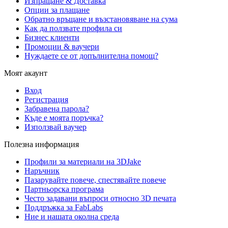
Изпращане & Доставка
Опции за плащане
Обратно връщане и възстановяване на сума
Как да ползвате профила си
Бизнес клиенти
Промоции & ваучери
Нуждаете се от допълнителна помощ?
Моят акаунт
Вход
Регистрация
Забравена парола?
Къде е моята поръчка?
Използвай ваучер
Полезна информация
Профили за материали на 3DJake
Наръчник
Пазарувайте повече, спестявайте повече
Партньорска програма
Често задавани въпроси относно 3D печата
Поддръжка за FabLabs
Ние и нашата околна среда