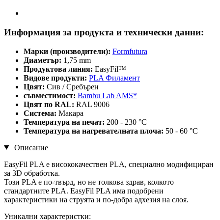
Информация за продукта и технически данни:
Марки (производители):
Formfutura
Диаметър:
1,75 mm
Продуктова линия:
EasyFil™
Видове продукти:
PLA Филамент
Цвят:
Сив / Сребърен
съвместимост:
Bambu Lab AMS*
Цвят по RAL:
RAL 9006
Система:
Макара
Температура на печат:
200 - 230 °C
Температура на нагревателната плоча:
50 - 60 °C
Описание
EasyFil PLA е висококачествен PLA, специално модифициран
за 3D обработка.
Този PLA е по-твърд, но не толкова здрав, колкото
стандартните PLA. EasyFil PLA има подобрени
характеристики на струята и по-добра адхезия на слоя.
Уникални характеристки: