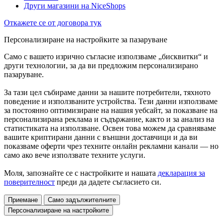
Други магазини на NiceShops
Откажете се от договора тук
Персонализиране на настройките за пазаруване
Само с вашето изрично съгласие използваме „бисквитки“ и
други технологии, за да ви предложим персонализирано
пазаруване.
За тази цел събираме данни за нашите потребители, тяхното
поведение и използваните устройства. Тези данни използваме
за постоянно оптимизиране на нашия уебсайт, за показване на
персонализирана реклама и съдържание, както и за анализ на
статистиката на използване. Освен това можем да сравняваме
вашите криптирани данни с външни доставчици и да ви
показваме оферти чрез техните онлайн рекламни канали — но
само ако вече използвате техните услуги.
Моля, запознайте се с настройките и нашата
декларация за
поверителност
преди да дадете съгласието си.
Приемане
Само задължителните
Персонализиране на настройките