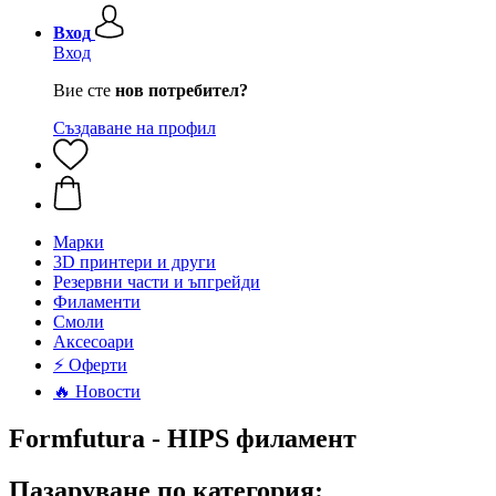
Вход
Вход
Вие сте
нов потребител?
Създаване на профил
Mарки
3D принтери и други
Резервни части и ъпгрейди
Филаменти
Смоли
Аксесоари
⚡ Оферти
🔥 Новости
Formfutura - HIPS филамент
Пазаруване по категория: