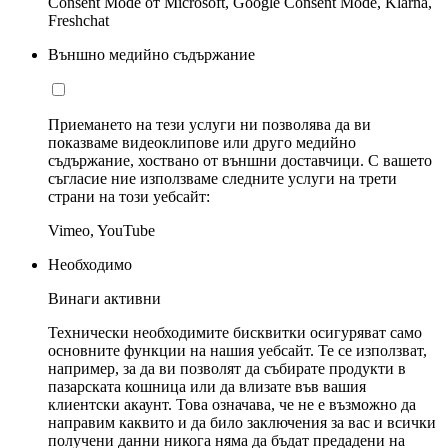
Consent Mode от Microsoft, Google Consent Mode, Klarna,
Freshchat
Външно медийно съдържание
Приемането на тези услуги ни позволява да ви
показваме видеоклипове или друго медийно
съдържание, хоствано от външни доставчици. С вашето
съгласие ние използваме следните услуги на трети
страни на този уебсайт:
Vimeo, YouTube
Необходимо
Винаги активни
Технически необходимите бисквитки осигуряват само
основните функции на нашия уебсайт. Те се използват,
например, за да ви позволят да събирате продукти в
пазарската кошница или да влизате във вашия
клиентски акаунт. Това означава, че не е възможно да
направим каквито и да било заключения за вас и всички
получени данни никога няма да бъдат предадени на