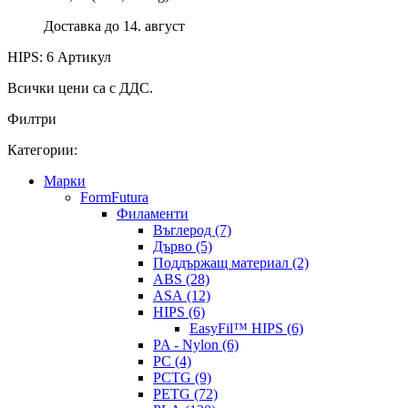
Доставка до 14. август
HIPS: 6 Артикул
Всички цени са с ДДС.
Филтри
Категории:
Mарки
FormFutura
Филаменти
Въглерод (7)
Дърво (5)
Поддържащ материал (2)
ABS (28)
ASA (12)
HIPS (6)
EasyFil™ HIPS (6)
PA - Nylon (6)
PC (4)
PCTG (9)
PETG (72)