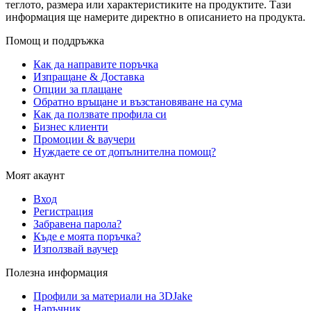
теглото, размера или характеристиките на продуктите. Тази
информация ще намерите директно в описанието на продукта.
Помощ и поддръжка
Как да направите поръчка
Изпращане & Доставка
Опции за плащане
Обратно връщане и възстановяване на сума
Как да ползвате профила си
Бизнес клиенти
Промоции & ваучери
Нуждаете се от допълнителна помощ?
Моят акаунт
Вход
Регистрация
Забравена парола?
Къде е моята поръчка?
Използвай ваучер
Полезна информация
Профили за материали на 3DJake
Наръчник