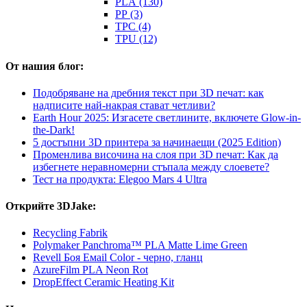
PLA (130)
PP (3)
TPC (4)
TPU (12)
От нашия блог:
Подобряване на дребния текст при 3D печат: как
надписите най-накрая стават четливи?
Earth Hour 2025: Изгасете светлините, включете Glow-in-
the-Dark!
5 достъпни 3D принтера за начинаещи (2025 Edition)
Променлива височина на слоя при 3D печат: Как да
избегнете неравномерни стъпала между слоевете?
Тест на продукта: Elegoo Mars 4 Ultra
Открийте 3DJake:
Recycling Fabrik
Polymaker Panchroma™ PLA Matte Lime Green
Revell Боя Емаil Color - черно, гланц
AzureFilm PLA Neon Rot
DropEffect Ceramic Heating Kit