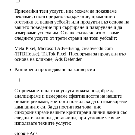
Приемайки тези услуги, ние можем да показваме
реклами, спонсорирано съдържание, промоции с
отстъпки за нашия уебсайт или продукти въз основа на
вашето поведение при сърфиране и пазаруване и да
измерваме успеха им. С ваше съгласие използваме
следните услуги от трети страни на този уебсайт:
Meta-Pixel, Microsoft Advertising, creativecdn.com
(RTBHouse), TikTok Pixel, Препоръки за продукти въз
основа на кликове, Ads Defender
Разширено проследяване на конверсии
С приемането на тази услуга можем по-добре да
анализираме и измерваме ефективността на нашите
онлайн реклами, което ни позволява да оптимизираме
кампаниите си. За да постигнем това, ние
синхронизираме вашите криптирани лични данни със
следните външни доставчици, при условие че вече
използвате техните услуги:
Google Ads