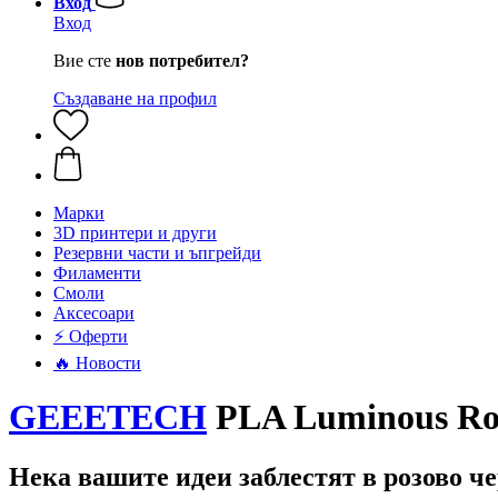
Вход
Вход
Вие сте
нов потребител?
Създаване на профил
Mарки
3D принтери и други
Резервни части и ъпгрейди
Филаменти
Смоли
Аксесоари
⚡ Оферти
🔥 Новости
GEEETECH
PLA Luminous Rose
Нека вашите идеи заблестят в розово ч