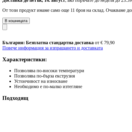
Доставка до петък, 14. август
, ако поръчате до
неделя до 23:59
От този продукт имаме само още 11 броя на склад. Очакваме до
В кошницата
България: Безплатна стандартна доставка
от € 79,90
Повече информация за изпращането и доставката
Характеристики:
Позволява по-високи температури
Позволява по-бърза екструзия
Устоичивост на износване
Необходимо е по-малко изтегляне
Подходящ