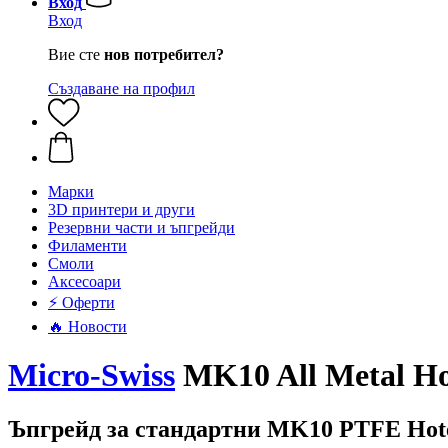
Вход
Вход
Вие сте
нов потребител?
Създаване на профил
Mарки
3D принтери и други
Резервни части и ъпгрейди
Филаменти
Смоли
Аксесоари
⚡ Оферти
🔥 Новости
Micro-Swiss
MK10 All Metal Ho
Ъпгрейд за стандартни MK10 PTFE Hot