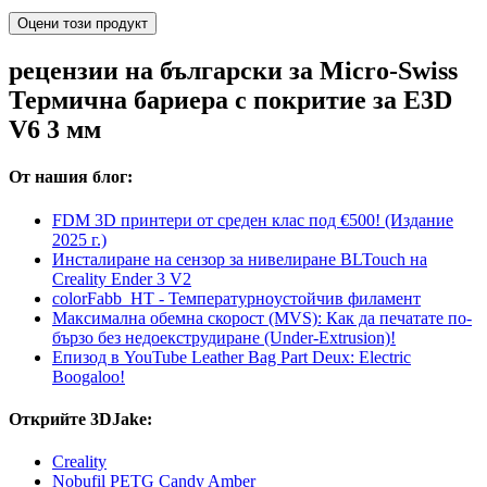
Оцени този продукт
рецензии на български за Micro-Swiss
Термична бариера с покритие за E3D
V6 3 мм
От нашия блог:
FDM 3D принтери от среден клас под €500! (Издание
2025 г.)
Инсталиране на сензор за нивелиране BLTouch на
Creality Ender 3 V2
colorFabb_HT - Температурнoустойчив филамент
Максимална обемна скорост (MVS): Как да печатате по-
бързо без недоекструдиране (Under-Extrusion)!
Епизод в YouTube Leather Bag Part Deux: Electric
Boogaloo!
Открийте 3DJake:
Creality
Nobufil PETG Candy Amber