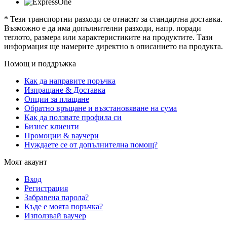
* Тези транспортни разходи се отнасят за стандартна доставка.
Възможно е да има допълнителни разходи, напр. поради
теглото, размера или характеристиките на продуктите. Тази
информация ще намерите директно в описанието на продукта.
Помощ и поддръжка
Как да направите поръчка
Изпращане & Доставка
Опции за плащане
Обратно връщане и възстановяване на сума
Как да ползвате профила си
Бизнес клиенти
Промоции & ваучери
Нуждаете се от допълнителна помощ?
Моят акаунт
Вход
Регистрация
Забравена парола?
Къде е моята поръчка?
Използвай ваучер