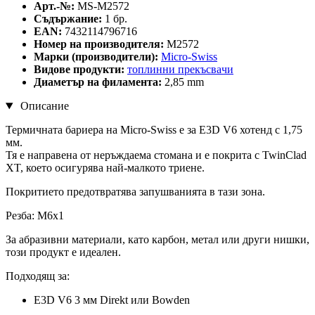
Арт.-№:
MS-M2572
Съдържание:
1 бр.
EAN:
7432114796716
Номер на производителя:
M2572
Марки (производители):
Micro-Swiss
Видове продукти:
топлинни прекъсвaчи
Диаметър на филамента:
2,85 mm
Описание
Термичната бариера на Micro-Swiss е за E3D V6 хотенд с 1,75
мм.
Тя е направена от неръждаема стомана и е покрита с TwinClad
XT, което осигурява най-малкото триене.
Покритието предотвратява запушванията в тази зона.
Резба: M6x1
За абразивни материали, като карбон, метал или други нишки,
този продукт е идеален.
Подходящ за:
E3D V6 3 мм Direkt или Bowden