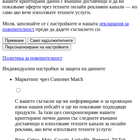
вашите криптирани данни с външни доставчици и да ви
показваме оферти чрез техните онлайн рекламни канали — но
само ако вече използвате техните услуги.
Моля, запознайте се с настройките и нашата
декларация за
поверителност
преди да дадете съгласието си.
Приемане
Само задължителните
Персонализиране на настройките
Политика за поверителност
Индивидуални настройки за защита на данните
Маркетинг чрез Customer Match
С вашето съгласие ще ви информираме и за промоции
извън нашия уебсайт и ще ви показваме подходящи
продукти. За тази цел синхронизираме вашите
криптирани лични данни със следните външни
доставчици и използваме техните канали за онлайн
реклама, ако вече използвате техните услуги:
Bing, Criteo, Meta, Google, LinkedIn, Pinterest, TikTok