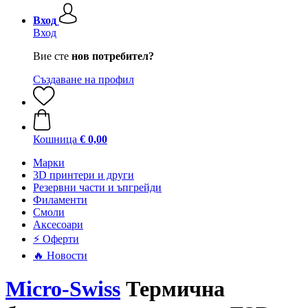
Вход
Вход
Вие сте
нов потребител?
Създаване на профил
Кошница
€ 0,00
Mарки
3D принтери и други
Резервни части и ъпгрейди
Филаменти
Смоли
Аксесоари
⚡ Оферти
🔥 Новости
Micro-Swiss
Термична