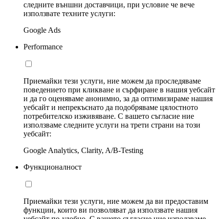
следните външни доставчици, при условие че вече
използвате техните услуги:
Google Ads
Performance
Приемайки тези услуги, ние можем да проследяваме
поведението при кликване и сърфиране в нашия уебсайт
и да го оценяваме анонимно, за да оптимизираме нашия
уебсайт и непрекъснато да подобряваме цялостното
потребителско изживяване. С вашето съгласие ние
използваме следните услуги на трети страни на този
уебсайт:
Google Analytics, Clarity, A/B-Testing
Функционалност
Приемайки тези услуги, ние можем да ви предоставим
функции, които ви позволяват да използвате нашия
уебсайт по-удобно. С вашето съгласие ние използваме