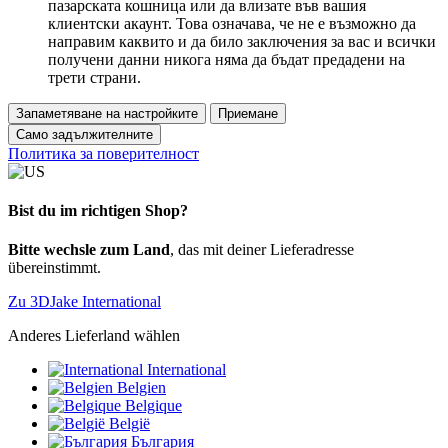
пазарската кошница или да влизате във вашия
клиентски акаунт. Това означава, че не е възможно да
направим каквито и да било заключения за вас и всички
получени данни никога няма да бъдат предадени на
трети страни.
Запаметяване на настройките
Приемане
Само задължителните
Политика за поверителност
Bist du im richtigen Shop?
Bitte wechsle zum Land
, das mit deiner Lieferadresse
übereinstimmt.
Zu 3DJake International
Anderes Lieferland wählen
International
Belgien
Belgique
België
България