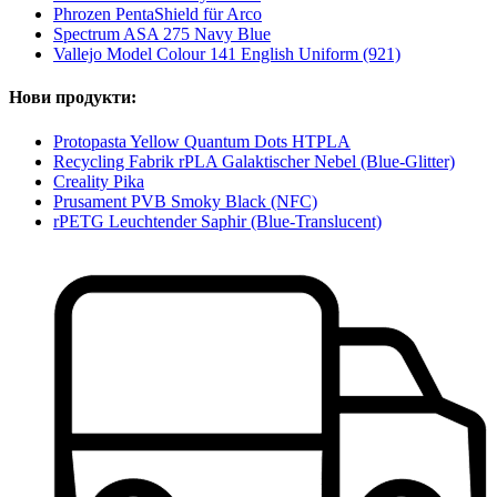
Phrozen PentaShield für Arco
Spectrum ASA 275 Navy Blue
Vallejo Model Colour 141 English Uniform (921)
Нови продукти:
Protopasta Yellow Quantum Dots HTPLA
Recycling Fabrik rPLA Galaktischer Nebel (Blue-Glitter)
Creality Pika
Prusament PVB Smoky Black (NFC)
rPETG Leuchtender Saphir (Blue-Translucent)