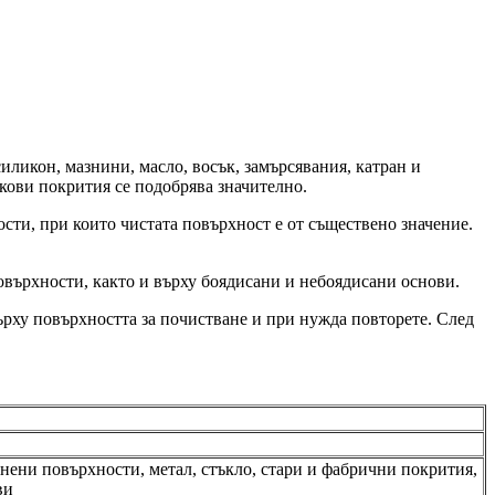
ликон, мазнини, масло, восък, замърсявания, катран и
кови покрития се подобрява значително.
ости, при които чистата повърхност е от съществено значение.
овърхности, както и върху боядисани и небоядисани основи.
върху повърхността за почистване и при нужда повторете. След
нени повърхности, метал, стъкло, стари и фабрични покрития,
ви