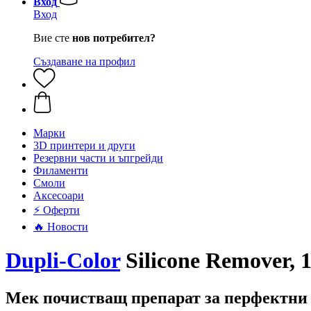
Вход
Вход
Вие сте
нов потребител?
Създаване на профил
Mарки
3D принтери и други
Резервни части и ъпгрейди
Филаменти
Смоли
Аксесоари
⚡ Оферти
🔥 Новости
Dupli-Color
Silicone Remover, 
Мек почистващ препарат за перфектни 