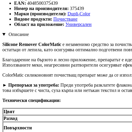
EAN:
4048500375439
Номер на производителя:
375439
Марки (производители):
Dupli-Color
Видове продукти:
Почистване
Област на приложение:
Универсален
Описание
Silicone Remover ColorMatic
е незаменимо средство за почиств
остатъци от лепила, като осигурява оптимално подготвени пов
Благодарение на бързото и лесно приложение, препаратът е иде
Използваните меки, неагресивни разтворители осигуряват ефе
ColorMatic силиконовият почистващ препарат може да се изпол
►
Препоръки за употреба:
Преди употреба разклатете флакона 
това избършете с чиста, суха кърпа или нетъкан текстил и оста
Технически спецификации:
Цвят
Разход
Повърхности