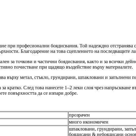
ане при професионални боядисвания. Той надеждно отстранява си
ърхности. Благодарение на това сцеплението на последващите ла
ален за точкови и частични боядисвания, както и за всички дейн
ктивно почистване при щадящо въздействие върху материалите.
зва върху метал, стъкло, грундирани, шпакловани и запълнени п
за кратко. След това нанесете 1–2 леки слоя чрез напръскване 
вете повърхността да се изпари добре.
прозрачен
много икономичен
шпакловани, грундирани, запъл
боядисани & небоядисани осно