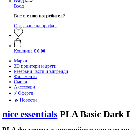
Вход
Вход
Вие сте
нов потребител?
Създаване на профил
Кошница
€ 0,00
Mарки
3D принтери и други
Резервни части и ъпгрейди
Филаменти
Смоли
Аксесоари
⚡ Оферти
🔥 Новости
nice essentials
PLA Basic Dark B
PLA филамент с австрийски чар в тъм