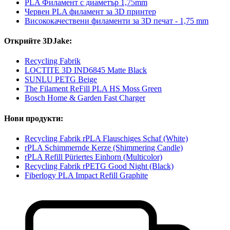
PLA Филамент с диаметър 1,75mm
Червен PLA филамент за 3D принтер
Висококачествени филаменти за 3D печат - 1,75 mm
Открийте 3DJake:
Recycling Fabrik
LOCTITE 3D IND6845 Matte Black
SUNLU PETG Beige
The Filament ReFill PLA HS Moss Green
Bosch Home & Garden Fast Charger
Нови продукти:
Recycling Fabrik rPLA Flauschiges Schaf (White)
rPLA Schimmernde Kerze (Shimmering Candle)
rPLA Refill Püriertes Einhorn (Multicolor)
Recycling Fabrik rPETG Good Night (Black)
Fiberlogy PLA Impact Refill Graphite