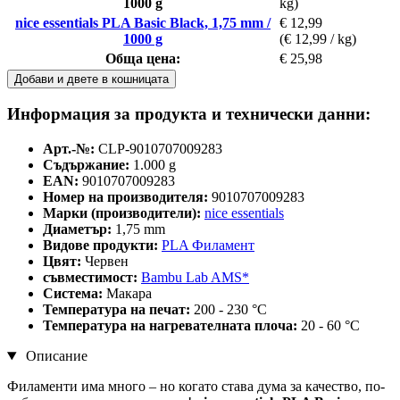
1000 g
kg)
nice essentials PLA Basic Black, 1,75 mm /
€ 12,99
1000 g
(€ 12,99 / kg)
Обща цена:
€ 25,98
Добави и двете в кошницата
Информация за продукта и технически данни:
Арт.-№:
CLP-9010707009283
Съдържание:
1.000 g
EAN:
9010707009283
Номер на производителя:
9010707009283
Марки (производители):
nice essentials
Диаметър:
1,75 mm
Видове продукти:
PLA Филамент
Цвят:
Червен
съвместимост:
Bambu Lab AMS*
Система:
Макара
Температура на печат:
200 - 230 °C
Температура на нагревателната плоча:
20 - 60 °C
Описание
Филаменти има много – но когато става дума за качество, по-