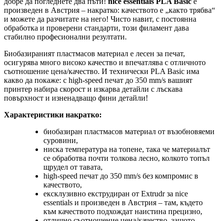
добре да погледнете два пъти!
nice essentials PLA Basic
е
произведен в Австрия – накратко: качеството е „както трябва“
и можете да разчитате на него! Чисто навит, с постоянна
обработка и проверени стандарти, този филамент дава
стабилно професионални резултати.
Биобазираният пластмасов материал е лесен за печат,
осигурява много високо качество и впечатлява с отличното
съотношение цена/качество. И технически PLA Basic има
какво да покаже: с high-speed печат до 350 mm/s вашият
принтер набира скорост и изкарва детайли с лъскава
повърхност и изненадващо фини детайли!
Характеристики накратко:
биобазиран пластмасов материал от възобновяеми
суровини,
ниска температура на топене, така че материалът
се обработва почти толкова лесно, колкото топъл
щрудел от тавата,
high-speed печат до 350 mm/s без компромис в
качеството,
ексклузивно екструдиран от Extrudr за nice
essentials и произведен в Австрия – там, където
към качеството подхождат наистина прецизно,
отлично съотношение цена/качество, защото