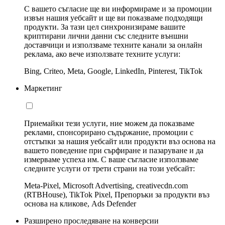
С вашето съгласие ще ви информираме и за промоции
извън нашия уебсайт и ще ви показваме подходящи
продукти. За тази цел синхронизираме вашите
криптирани лични данни със следните външни
доставчици и използваме техните канали за онлайн
реклама, ако вече използвате техните услуги:
Bing, Criteo, Meta, Google, LinkedIn, Pinterest, TikTok
Маркетинг
Приемайки тези услуги, ние можем да показваме
реклами, спонсорирано съдържание, промоции с
отстъпки за нашия уебсайт или продукти въз основа на
вашето поведение при сърфиране и пазаруване и да
измерваме успеха им. С ваше съгласие използваме
следните услуги от трети страни на този уебсайт:
Meta-Pixel, Microsoft Advertising, creativecdn.com
(RTBHouse), TikTok Pixel, Препоръки за продукти въз
основа на кликове, Ads Defender
Разширено проследяване на конверсии