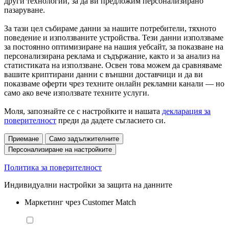
други технологии, за да ви предложим персонализирано
пазаруване.
За тази цел събираме данни за нашите потребители, тяхното
поведение и използваните устройства. Тези данни използваме
за постоянно оптимизиране на нашия уебсайт, за показване на
персонализирана реклама и съдържание, както и за анализ на
статистиката на използване. Освен това можем да сравняваме
вашите криптирани данни с външни доставчици и да ви
показваме оферти чрез техните онлайн рекламни канали — но
само ако вече използвате техните услуги.
Моля, запознайте се с настройките и нашата
декларация за
поверителност
преди да дадете съгласието си.
Приемане
Само задължителните
Персонализиране на настройките
Политика за поверителност
Индивидуални настройки за защита на данните
Маркетинг чрез Customer Match