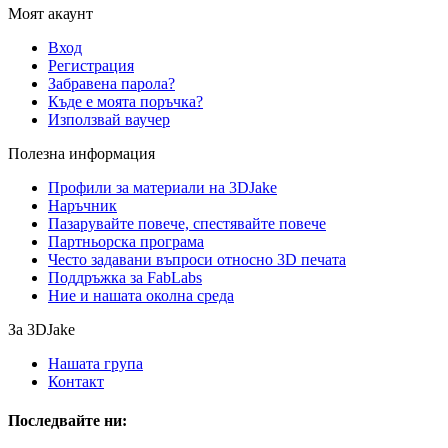
Моят акаунт
Вход
Регистрация
Забравена парола?
Къде е моята поръчка?
Използвай ваучер
Полезна информация
Профили за материали на 3DJake
Наръчник
Пазарувайте повече, спестявайте повече
Партньорска програма
Често задавани въпроси относно 3D печата
Поддръжка за FabLabs
Ние и нашата околна среда
За 3DJake
Нашата група
Контакт
Последвайте ни: