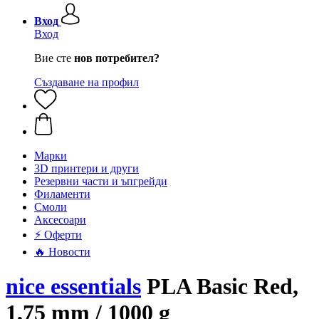
Вход
Вход
Вие сте
нов потребител?
Създаване на профил
Mарки
3D принтери и други
Резервни части и ъпгрейди
Филаменти
Смоли
Аксесоари
⚡ Оферти
🔥 Новости
nice essentials
PLA Basic Red,
1,75 mm / 1000 g