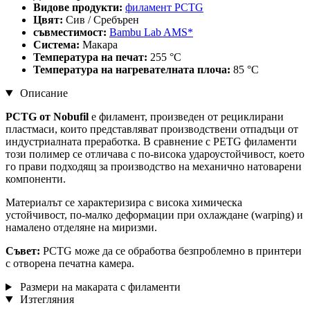
Видове продукти:
филамент PCTG
Цвят:
Сив / Сребърен
съвместимост:
Bambu Lab AMS*
Система:
Макара
Температура на печат:
255 °C
Температура на нагревателната плоча:
85 °C
Описание
PCTG от Nobufil
е филамент, произведен от рециклирани
пластмаси, които представляват производствени отпадъци от
индустриалната преработка. В сравнение с PETG филаменти
този полимер се отличава с по-висока удароустойчивост, което
го прави подходящ за производство на механично натоварени
компоненти.
Материалът се характеризира с висока химическа
устойчивост, по-малко деформации при охлаждане (warping) и
намалено отделяне на миризми.
Съвет:
PCTG може да се обработва безпроблемно в принтери
с отворена печатна камера.
Размери на макарата с филаменти
Изтегляния