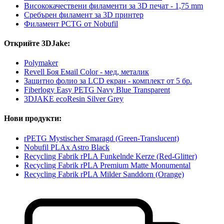
Висококачествени филаменти за 3D печат - 1,75 mm
Сребърен филамент за 3D принтер
Филамент PCTG от Nobufil
Открийте 3DJake:
Polymaker
Revell Боя Емаil Color - мед, металик
Защитно фолио за LCD екран - комплект от 5 бр.
Fiberlogy Easy PETG Navy Blue Transparent
3DJAKE ecoResin Silver Grey
Нови продукти:
rPETG Mystischer Smaragd (Green-Translucent)
Nobufil PLAx Astro Black
Recycling Fabrik rPLA Funkelnde Kerze (Red-Glitter)
Recycling Fabrik rPLA Premium Matte Monumental
Recycling Fabrik rPLA Milder Sanddorn (Orange)