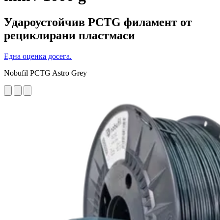
Удароустойчив PCTG филамент от
рециклирани пластмаси
Една оценка досега.
Nobufil PCTG Astro Grey