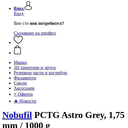
Вход
Вход
Вие сте
нов потребител?
Създаване на профил
Mарки
3D принтери и други
Резервни части и ъпгрейди
Филаменти
Смоли
Аксесоари
⚡ Оферти
🔥 Новости
Nobufil
PCTG Astro Grey, 1,75
mm / 1000 g