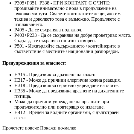
P305+P351+P338 - ПРИ КОНТАКТ С ОЧИТЕ:
промивайте внимателно с вода в продължение на
няколко минути. Свалете контактните лещи, ако има
такива и доколкото това е възможно. Продължете с
изплакването.
P405 - Да се съхранява под ключ.
P403+P233 - Да се съхранява на добре проветриво място.
Съдът да се съхранява плътно затворен.
P501 - Изхвърляйте съдържанието / контейнерите в
съответствие с местните / национални разпоредби.
Предупреждения за опасност:
H315 - Предизвиква дразнене на кожата.
H317 - Може да причини алергична кожна реакция.
H318 - Предизвиква сериозно увреждане на очите.
H335 - Може да предизвика дразнене на дихателните
пътища.
Може да причини увреждане на органите при
продължително или повтарящо се излагане.
H412 - Вреден за водните организми, с дълготраен
ефект.
Прочетете повече
Покажи по-малко