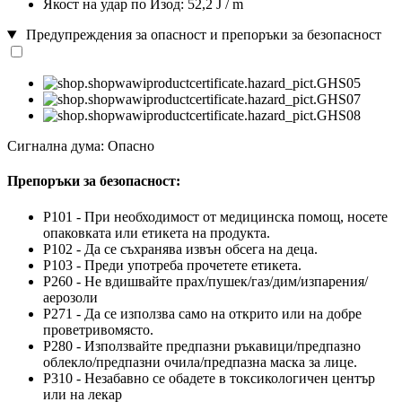
Якост на удар по Изод: 52,2 J / m
Предупреждения за опасност и препоръки за безопасност
Сигнална дума: Опасно
Препоръки за безопасност:
P101 - При необходимост от медицинска помощ, носете
опаковката или етикета на продукта.
P102 - Да се съхранява извън обсега на деца.
P103 - Преди употреба прочетете етикета.
P260 - Не вдишвайте прах/пушек/газ/дим/изпарения/
аерозоли
P271 - Да се използва само на открито или на добре
проветривомясто.
P280 - Използвайте предпазни ръкавици/предпазно
облекло/предпазни очила/предпазна маска за лице.
P310 - Незабавно се обадете в токсикологичен център
или на лекар