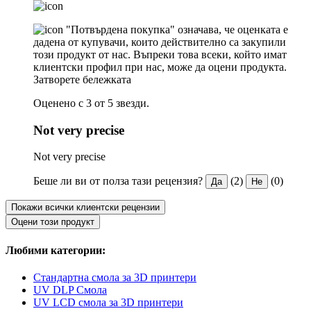
"Потвърдена покупка" означава, че оценката е
дадена от купувачи, които действително са закупили
този продукт от нас. Въпреки това всеки, който имат
клиентски профил при нас, може да оцени продукта.
Затворете бележката
Оценено с 3 от 5 звезди.
Not very precise
Not very precise
Беше ли ви от полза тази рецензия?
(2)
(0)
Да
Не
Покажи всички клиентски рецензии
Оцени този продукт
Любими категории:
Стандартна смола за 3D принтери
UV DLP Смола
UV LCD смола за 3D принтери