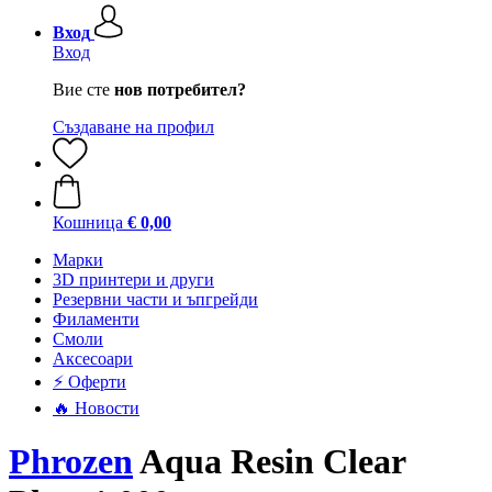
Вход
Вход
Вие сте
нов потребител?
Създаване на профил
Кошница
€ 0,00
Mарки
3D принтери и други
Резервни части и ъпгрейди
Филаменти
Смоли
Аксесоари
⚡ Оферти
🔥 Новости
Phrozen
Aqua Resin Clear