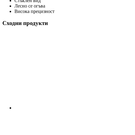
Стъклен вид
Лесно се огъва
Висока прецизност
Сходни продукти