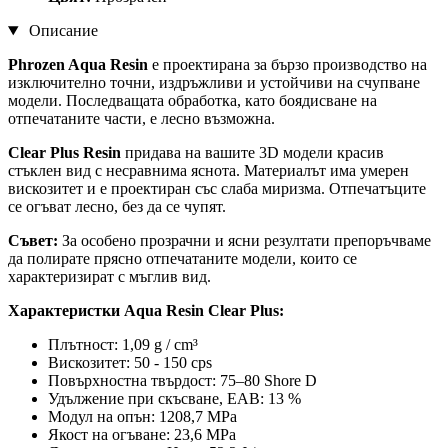
Описание
Phrozen Aqua Resin
е проектирана за бързо производство на
изключително точни, издръжливи и устойчиви на счупване
модели. Последващата обработка, като боядисване на
отпечатаните части, е лесно възможна.
Clear Plus Resin
придава на вашите 3D модели красив
стъклен вид с несравнима яснота. Материалът има умерен
вискозитет и е проектиран със слаба миризма. Отпечатъците
се огъват лесно, без да се чупят.
Съвет:
За особено прозрачни и ясни резултати препоръчваме
да полирате прясно отпечатаните модели, които се
характеризират с мъглив вид.
Характеристки Aqua Resin Clear Plus:
Плътност: 1,09 g / cm³
Вискозитет: 50 - 150 cps
Повърхностна твърдост: 75–80 Shore D
Удължение при скъсване, EAB: 13 %
Модул на опън: 1208,7 MPa
Якост на огъване: 23,6 MPa