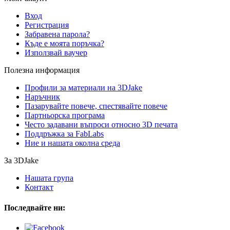
Вход
Регистрация
Забравена парола?
Къде е моята поръчка?
Използвай ваучер
Полезна информация
Профили за материали на 3DJake
Наръчник
Пазарувайте повече, спестявайте повече
Партньорска програма
Често задавани въпроси относно 3D печата
Поддръжка за FabLabs
Ние и нашата околна среда
За 3DJake
Нашата група
Контакт
Последвайте ни: