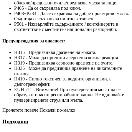
облекло/предпазни очила/предпазна маска за лице.
P405 - Да се съхранява под ключ.
P403+P233 - Да се съхранява на добре проветриво място.
Съдът да се съхранява плътно затворен.
P501 - Изхвърляйте съдържанието / контейнерите в
съответствие с местните / национални разпоредби.
Предупреждения за опасност:
H315 - Предизвиква дразнене на кожата.
H317 - Може да причини алергична кожна реакция.
H319 - Предизвиква сериозно дразнене на очите.
H335 - Може да предизвика дразнене на дихателните
пътища.
H410 - Силно токсичен за водните организми, с
дълготраен ефект.
EUH 211 - Внимание! При пулверизация могат да се
образуват опасни респирабилни капки. Не вдишвайте
пулверизираната струя или мъгла.
Прочетете повече
Покажи по-малко
Подходящ