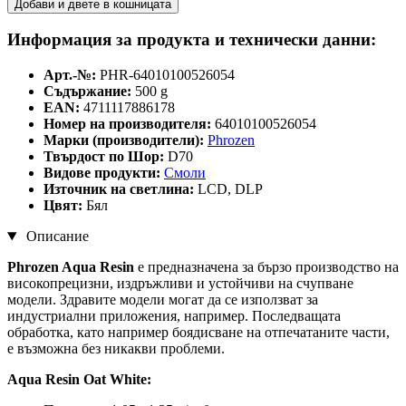
Добави и двете в кошницата
Информация за продукта и технически данни:
Арт.-№:
PHR-64010100526054
Съдържание:
500 g
EAN:
4711117886178
Номер на производителя:
64010100526054
Марки (производители):
Phrozen
Твърдост по Шор:
D70
Видове продукти:
Смоли
Източник на светлина:
LCD, DLP
Цвят:
Бял
Описание
Phrozen Aqua Resin
е предназначена за бързо производство на
високопрецизни, издръжливи и устойчиви на счупване
модели. Здравите модели могат да се използват за
индустриални приложения, например. Последващата
обработка, като например боядисване на отпечатаните части,
е възможна без никакви проблеми.
Aqua Resin Oat White: