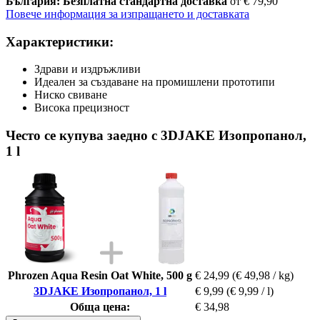
България: Безплатна стандартна доставка
от € 79,90
Повече информация за изпращането и доставката
Характеристики:
Здрави и издръжливи
Идеален за създаване на промишлени прототипи
Ниско свиване
Висока прецизност
Често се купува заедно с 3DJAKE Изопропанол,
1 l
Phrozen Aqua Resin Oat White, 500 g
€ 24,99
(€ 49,98 / kg)
3DJAKE Изопропанол, 1 l
€ 9,99
(€ 9,99 / l)
Обща цена:
€ 34,98