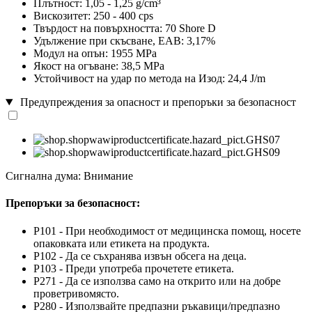
Плътност: 1,05 - 1,25 g/cm³
Вискозитет: 250 - 400 cps
Твърдост на повърхността: 70 Shore D
Удължение при скъсване, EAB: 3,17%
Модул на опън: 1955 MPa
Якост на огъване: 38,5 MPa
Устойчивост на удар по метода на Изод: 24,4 J/m
Предупреждения за опасност и препоръки за безопасност
Сигнална дума: Внимание
Препоръки за безопасност:
P101 - При необходимост от медицинска помощ, носете
опаковката или етикета на продукта.
P102 - Да се съхранява извън обсега на деца.
P103 - Преди употреба прочетете етикета.
P271 - Да се използва само на открито или на добре
проветривомясто.
P280 - Използвайте предпазни ръкавици/предпазно