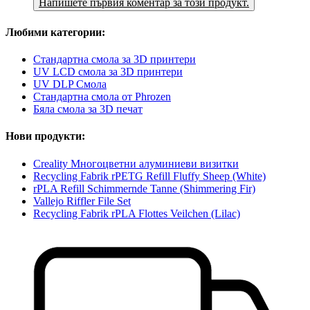
Напишете първия коментар за този продукт.
Любими категории:
Стандартна смола за 3D принтери
UV LCD смола за 3D принтери
UV DLP Смола
Стандартна смола от Phrozen
Бяла смола за 3D печат
Нови продукти:
Creality Многоцветни алуминиеви визитки
Recycling Fabrik rPETG Refill Fluffy Sheep (White)
rPLA Refill Schimmernde Tanne (Shimmering Fir)
Vallejo Riffler File Set
Recycling Fabrik rPLA Flottes Veilchen (Lilac)