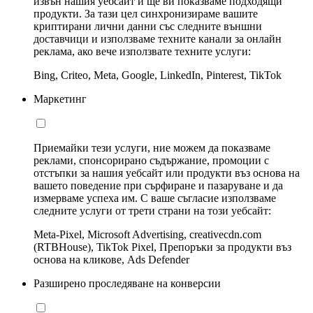
извън нашия уебсайт и ще ви показваме подходящи
продукти. За тази цел синхронизираме вашите
криптирани лични данни със следните външни
доставчици и използваме техните канали за онлайн
реклама, ако вече използвате техните услуги:
Bing, Criteo, Meta, Google, LinkedIn, Pinterest, TikTok
Маркетинг
Приемайки тези услуги, ние можем да показваме
реклами, спонсорирано съдържание, промоции с
отстъпки за нашия уебсайт или продукти въз основа на
вашето поведение при сърфиране и пазаруване и да
измерваме успеха им. С ваше съгласие използваме
следните услуги от трети страни на този уебсайт:
Meta-Pixel, Microsoft Advertising, creativecdn.com
(RTBHouse), TikTok Pixel, Препоръки за продукти въз
основа на кликове, Ads Defender
Разширено проследяване на конверсии