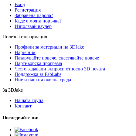
Вход
Регистрация
Забравена парола?
Къде е моята поръчка?
Използвай ваучер
Полезна информация
Профили за материали на 3DJake
Наръчник
Пазарувайте повече, спестявайте повече
Партньорска програма
Често задавани въпроси относно 3D печата
Поддръжка за FabLabs
Ние и нашата околна среда
За 3DJake
Нашата група
Контакт
Последвайте ни: