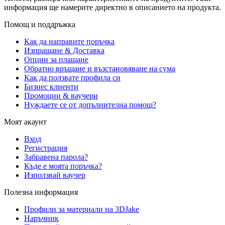
информация ще намерите директно в описанието на продукта.
Помощ и поддръжка
Как да направите поръчка
Изпращане & Доставка
Опции за плащане
Обратно връщане и възстановяване на сума
Как да ползвате профила си
Бизнес клиенти
Промоции & ваучери
Нуждаете се от допълнителна помощ?
Моят акаунт
Вход
Регистрация
Забравена парола?
Къде е моята поръчка?
Използвай ваучер
Полезна информация
Профили за материали на 3DJake
Наръчник