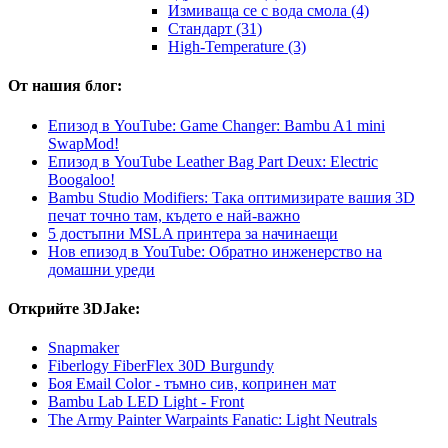
Измиваща се с вода смола (4)
Стандарт (31)
High-Temperature (3)
От нашия блог:
Епизод в YouTube: Game Changer: Bambu A1 mini
SwapMod!
Епизод в YouTube Leather Bag Part Deux: Electric
Boogaloo!
Bambu Studio Modifiers: Така оптимизирате вашия 3D
печат точно там, където е най-важно
5 достъпни MSLA принтера за начинаещи
Нов епизод в YouTube: Обратно инженерство на
домашни уреди
Открийте 3DJake:
Snapmaker
Fiberlogy FiberFlex 30D Burgundy
Боя Емаil Color - тъмно сив, копринен мат
Bambu Lab LED Light - Front
The Army Painter Warpaints Fanatic: Light Neutrals