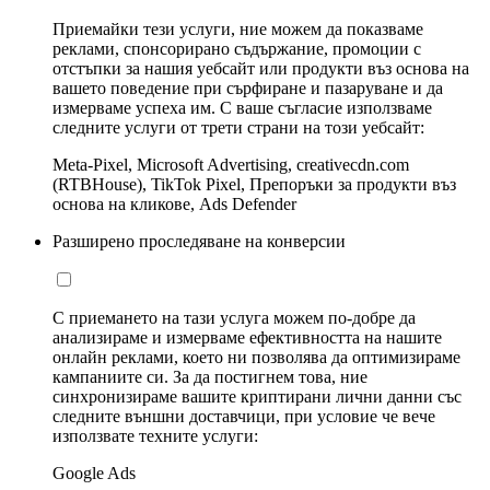
Приемайки тези услуги, ние можем да показваме
реклами, спонсорирано съдържание, промоции с
отстъпки за нашия уебсайт или продукти въз основа на
вашето поведение при сърфиране и пазаруване и да
измерваме успеха им. С ваше съгласие използваме
следните услуги от трети страни на този уебсайт:
Meta-Pixel, Microsoft Advertising, creativecdn.com
(RTBHouse), TikTok Pixel, Препоръки за продукти въз
основа на кликове, Ads Defender
Разширено проследяване на конверсии
С приемането на тази услуга можем по-добре да
анализираме и измерваме ефективността на нашите
онлайн реклами, което ни позволява да оптимизираме
кампаниите си. За да постигнем това, ние
синхронизираме вашите криптирани лични данни със
следните външни доставчици, при условие че вече
използвате техните услуги:
Google Ads