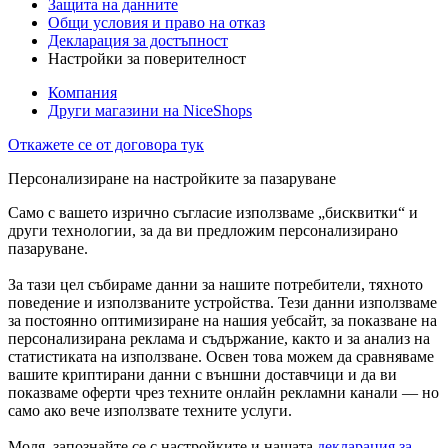
Защита на данните
Общи условия и право на отказ
Декларация за достъпност
Настройки за поверителност
Компания
Други магазини на NiceShops
Откажете се от договора тук
Персонализиране на настройките за пазаруване
Само с вашето изрично съгласие използваме „бисквитки“ и
други технологии, за да ви предложим персонализирано
пазаруване.
За тази цел събираме данни за нашите потребители, тяхното
поведение и използваните устройства. Тези данни използваме
за постоянно оптимизиране на нашия уебсайт, за показване на
персонализирана реклама и съдържание, както и за анализ на
статистиката на използване. Освен това можем да сравняваме
вашите криптирани данни с външни доставчици и да ви
показваме оферти чрез техните онлайн рекламни канали — но
само ако вече използвате техните услуги.
Моля, запознайте се с настройките и нашата
декларация за