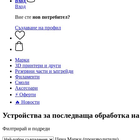
Вход
Вход
Вие сте
нов потребител?
Създаване на профил
Mарки
3D принтери и други
Резервни части и ъпгрейди
Филаменти
Смоли
Аксесоари
⚡ Оферти
🔥 Новости
Устройства за последваща обработка на
Филтрирай и подреди
Цена
Марки (производители)