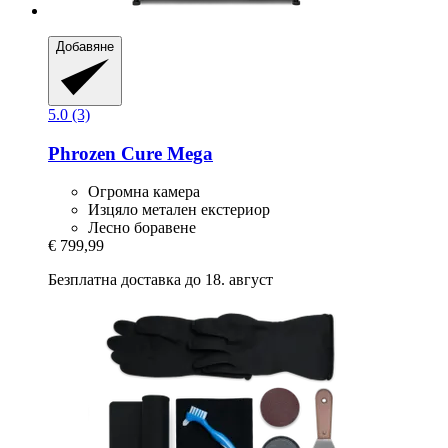
Добавяне
5.0 (3)
Phrozen
Cure Mega
Огромна камера
Изцяло метален екстериор
Лесно боравене
€ 799,99
Безплатна доставка до 18. август