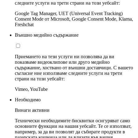
следните услуги на трети страни на този уебсайт:
Google Tag Manager, UET (Universal Event Tracking)
Consent Mode от Microsoft, Google Consent Mode, Klarna,
Freshchat
Външно медийно съдържание
Приемането на тези услуги ни позволява да ви
показваме видеоклипове или друго медийно
съдържание, хоствано от външни доставчици. С вашето
съгласие ние използваме следните услуги на трети
страни на този уебсайт:
Vimeo, YouTube
Необходимо
Винаги активни
Технически необходимите бисквитки осигуряват само
основните функции на нашия уебсайт. Те се използват,
например, за да ви позволят да събирате продукти в
пазарската кошница или да влизате във вашия