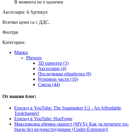
В момента не е наличен
Аксесоари: 4 Артикул
Всички цени са с ДДС.
Филтри
Категории:
Mарки
Phrozen
3D принтер (5)
Аксесоари (4)
Последваща обработка (8)
Резервни части (10)
Смола (44)
От нашия блог:
Епизод в YouTube: The Snapmaker U1 - An Affordable
Toolchanger!
Епизод в YouTube: HueForge
Максимална обемна скорост (MVS): Как да печатате по-
бързо без недоекструдиране (Under-Extrusion)!