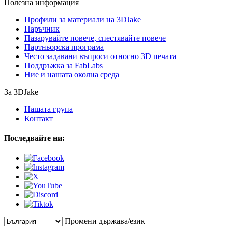
Полезна информация
Профили за материали на 3DJake
Наръчник
Пазарувайте повече, спестявайте повече
Партньорска програма
Често задавани въпроси относно 3D печата
Поддръжка за FabLabs
Ние и нашата околна среда
За 3DJake
Нашата група
Контакт
Последвайте ни:
Промени държава/език