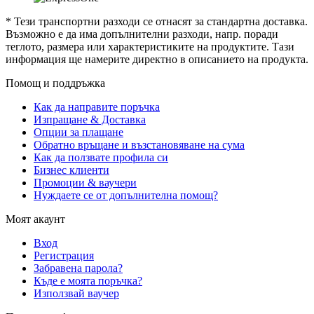
* Тези транспортни разходи се отнасят за стандартна доставка.
Възможно е да има допълнителни разходи, напр. поради
теглото, размера или характеристиките на продуктите. Тази
информация ще намерите директно в описанието на продукта.
Помощ и поддръжка
Как да направите поръчка
Изпращане & Доставка
Опции за плащане
Обратно връщане и възстановяване на сума
Как да ползвате профила си
Бизнес клиенти
Промоции & ваучери
Нуждаете се от допълнителна помощ?
Моят акаунт
Вход
Регистрация
Забравена парола?
Къде е моята поръчка?
Използвай ваучер