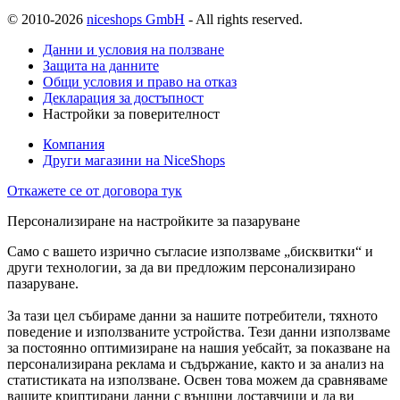
© 2010-2026
niceshops GmbH
- All rights reserved.
Данни и условия на ползване
Защита на данните
Общи условия и право на отказ
Декларация за достъпност
Настройки за поверителност
Компания
Други магазини на NiceShops
Откажете се от договора тук
Персонализиране на настройките за пазаруване
Само с вашето изрично съгласие използваме „бисквитки“ и
други технологии, за да ви предложим персонализирано
пазаруване.
За тази цел събираме данни за нашите потребители, тяхното
поведение и използваните устройства. Тези данни използваме
за постоянно оптимизиране на нашия уебсайт, за показване на
персонализирана реклама и съдържание, както и за анализ на
статистиката на използване. Освен това можем да сравняваме
вашите криптирани данни с външни доставчици и да ви