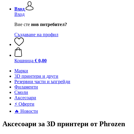
Вход
Вход
Вие сте
нов потребител?
Създаване на профил
Кошница
€ 0,00
Mарки
3D принтери и други
Резервни части и ъпгрейди
Филаменти
Смоли
Аксесоари
⚡ Оферти
🔥 Новости
Аксесоари за 3D принтери от Phrozen