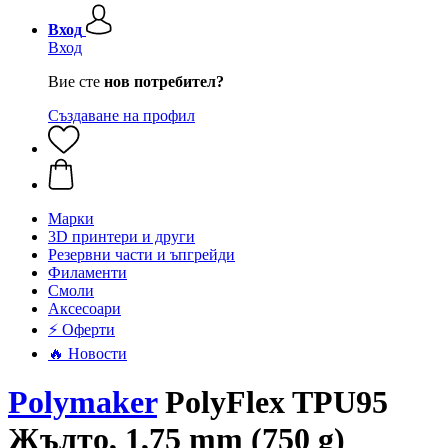
Вход
Вход
Вие сте
нов потребител?
Създаване на профил
Mарки
3D принтери и други
Резервни части и ъпгрейди
Филаменти
Смоли
Аксесоари
⚡ Оферти
🔥 Новости
Polymaker
PolyFlex TPU95
Жълто, 1,75 mm (750 g)