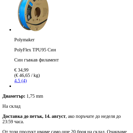
Polymaker
PolyFlex TPU95 Син
Син гъвкав филамент
€ 34,99
(€ 46,65 / kg)
4.5 (4)
Диаметър:
1,75 mm
На склад
Доставка до петък, 14. август
, ако поръчате до
неделя до
23:59 часа
.
От този продукт имаме само още 20 броя на склад. Очакваме