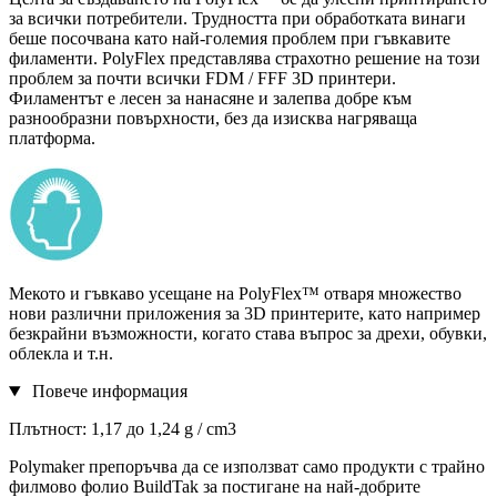
за всички потребители. Трудността при обработката винаги
беше посочвана като най-големия проблем при гъвкавите
филаменти. PolyFlex представлява страхотно решение на този
проблем за почти всички FDM / FFF 3D принтери.
Филаментът е лесен за нанасяне и залепва добре към
разнообразни повърхности, без да изисква нагряваща
платформа.
Мекото и гъвкаво усещане на PolyFlex™ отваря множество
нови различни приложения за 3D принтерите, като например
безкрайни възможности, когато става въпрос за дрехи, обувки,
облекла и т.н.
Повече информация
Плътност: 1,17 до 1,24 g / cm3
Polymaker препоръчва да се използват само продукти с трайно
филмово фолио BuildTak за постигане на най-добрите