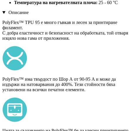
Температура на нагревателната плоча:
25 - 60 °C
Описание
PolyFlex™ TPU 95 е много гъвкав и лесен за принтиране
филамент.
С добра еластичност и безопасност на обработката, той отваря
изцяло нова гама от приложения.
PolyFlex™ има твърдост по Шор А от 90-95 A и може да
издържи на натоварвания до 400%. Тези стойности бяха
установени на всички печатни елементи.
Целта за създаването на PolyFlex™ бе да улесни принтирането