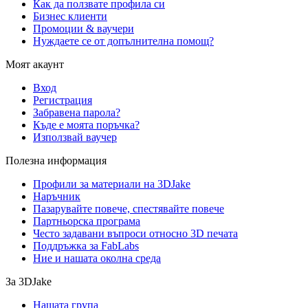
Как да ползвате профила си
Бизнес клиенти
Промоции & ваучери
Нуждаете се от допълнителна помощ?
Моят акаунт
Вход
Регистрация
Забравена парола?
Къде е моята поръчка?
Използвай ваучер
Полезна информация
Профили за материали на 3DJake
Наръчник
Пазарувайте повече, спестявайте повече
Партньорска програма
Често задавани въпроси относно 3D печата
Поддръжка за FabLabs
Ние и нашата околна среда
За 3DJake
Нашата група