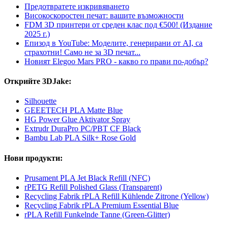
Предотвратете изкривяването
Високоскоростен печат: вашите възможности
FDM 3D принтери от среден клас под €500! (Издание
2025 г.)
Епизод в YouTube: Моделите, генерирани от AI, са
страхотни! Само не за 3D печат...
Новият Elegoo Mars PRO - какво го прави по-добър?
Открийте 3DJake:
Silhouette
GEEETECH PLA Matte Blue
HG Power Glue Aktivator Spray
Extrudr DuraPro PC/PBT CF Black
Bambu Lab PLA Silk+ Rose Gold
Нови продукти:
Prusament PLA Jet Black Refill (NFC)
rPETG Refill Polished Glass (Transparent)
Recycling Fabrik rPLA Refill Kühlende Zitrone (Yellow)
Recycling Fabrik rPLA Premium Essential Blue
rPLA Refill Funkelnde Tanne (Green-Glitter)