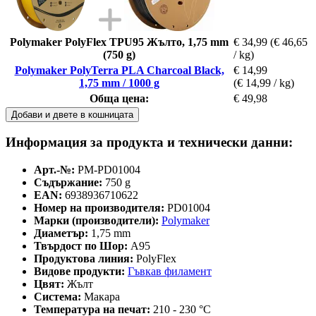
Polymaker PolyFlex TPU95 Жълто, 1,75 mm
€ 34,99
(€ 46,65
(750 g)
/ kg)
Polymaker PolyTerra PLA Charcoal Black,
€ 14,99
1,75 mm / 1000 g
(€ 14,99 / kg)
Обща цена:
€ 49,98
Добави и двете в кошницата
Информация за продукта и технически данни:
Арт.-№:
PM-PD01004
Съдържание:
750 g
EAN:
6938936710622
Номер на производителя:
PD01004
Марки (производители):
Polymaker
Диаметър:
1,75 mm
Твърдост по Шор:
A95
Продуктова линия:
PolyFlex
Видове продукти:
Гъвкав филамент
Цвят:
Жълт
Система:
Макара
Температура на печат:
210 - 230 °C