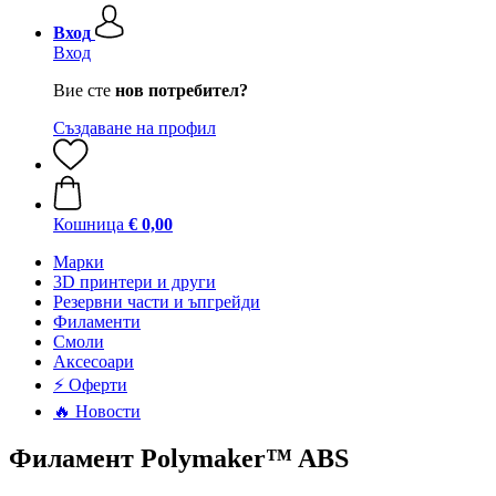
Вход
Вход
Вие сте
нов потребител?
Създаване на профил
Кошница
€ 0,00
Mарки
3D принтери и други
Резервни части и ъпгрейди
Филаменти
Смоли
Аксесоари
⚡ Оферти
🔥 Новости
Филамент Polymaker™ ABS