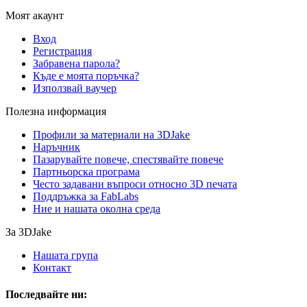
Моят акаунт
Вход
Регистрация
Забравена парола?
Къде е моята поръчка?
Използвай ваучер
Полезна информация
Профили за материали на 3DJake
Наръчник
Пазарувайте повече, спестявайте повече
Партньорска програма
Често задавани въпроси относно 3D печата
Поддръжка за FabLabs
Ние и нашата околна среда
За 3DJake
Нашата група
Контакт
Последвайте ни: