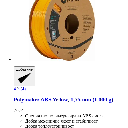
Добавяне
4.3 (4)
Polymaker
ABS Yellow, 1,75 mm (1.000 g)
-33%
Специално полимеризирана ABS смола
Добра механична якост и стабилност
Добра топлоустойчивост