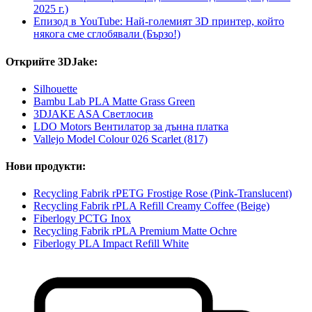
2025 г.)
Епизод в YouTube: Най-големият 3D принтер, който
някога сме сглобявали (Бързо!)
Открийте 3DJake:
Silhouette
Bambu Lab PLA Matte Grass Green
3DJAKE ASA Светлосив
LDO Motors Вентилатор за дънна платка
Vallejo Model Colour 026 Scarlet (817)
Нови продукти:
Recycling Fabrik rPETG Frostige Rose (Pink-Translucent)
Recycling Fabrik rPLA Refill Creamy Coffee (Beige)
Fiberlogy PCTG Inox
Recycling Fabrik rPLA Premium Matte Ochre
Fiberlogy PLA Impact Refill White