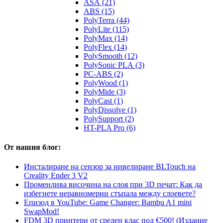
ASA (21)
ABS (15)
PolyTerra (44)
PolyLite (115)
PolyMax (14)
PolyFlex (14)
PolySmooth (12)
PolySonic PLA (3)
PC-ABS (2)
PolyWood (1)
PolyMide (3)
PolyCast (1)
PolyDissolve (1)
PolySupport (2)
HT-PLA Pro (6)
От нашия блог:
Инсталиране на сензор за нивелиране BLTouch на
Creality Ender 3 V2
Променлива височина на слоя при 3D печат: Как да
избегнете неравномерни стъпала между слоевете?
Епизод в YouTube: Game Changer: Bambu A1 mini
SwapMod!
FDM 3D принтери от среден клас под €500! (Издание