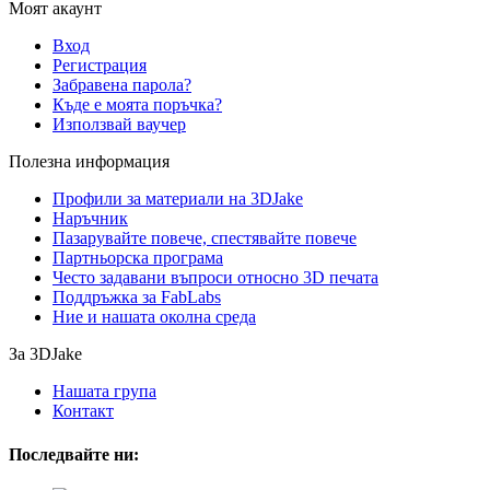
Моят акаунт
Вход
Регистрация
Забравена парола?
Къде е моята поръчка?
Използвай ваучер
Полезна информация
Профили за материали на 3DJake
Наръчник
Пазарувайте повече, спестявайте повече
Партньорска програма
Често задавани въпроси относно 3D печата
Поддръжка за FabLabs
Ние и нашата околна среда
За 3DJake
Нашата група
Контакт
Последвайте ни: