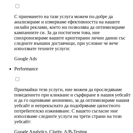
С приемането на тази услуга можем по-добре да
анализираме и измерваме ефективността на нашите
онлайн реклами, което ни позволява да оптимизираме
кампаниите си. За да постигнем това, ние
синхронизираме вашите криптирани лични данни със
следните външни доставчици, при условие че вече
използвате техните услуги:
Google Ads
Performance
Приемайки тези услуги, ние можем да проследяваме
поведението при кликване и сърфиране в нашия уебсайт
и да го оценяваме анонимно, за да оптимизираме нашия
уебсайт и непрекъснато да подобряваме цялостното
потребителско изживяване. С вашето съгласие ние
използваме следните услуги на трети страни на този
уебсайт:
Google Analytics, Clarity, A/B-Testing