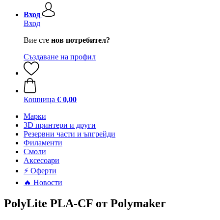
Вход
Вход
Вие сте
нов потребител?
Създаване на профил
Кошница
€ 0,00
Mарки
3D принтери и други
Резервни части и ъпгрейди
Филаменти
Смоли
Аксесоари
⚡ Оферти
🔥 Новости
PolyLite PLA-CF от Polymaker