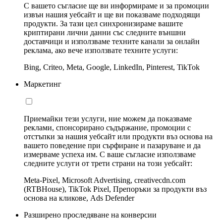
С вашето съгласие ще ви информираме и за промоции
извън нашия уебсайт и ще ви показваме подходящи
продукти. За тази цел синхронизираме вашите
криптирани лични данни със следните външни
доставчици и използваме техните канали за онлайн
реклама, ако вече използвате техните услуги:
Bing, Criteo, Meta, Google, LinkedIn, Pinterest, TikTok
Маркетинг
Приемайки тези услуги, ние можем да показваме
реклами, спонсорирано съдържание, промоции с
отстъпки за нашия уебсайт или продукти въз основа на
вашето поведение при сърфиране и пазаруване и да
измерваме успеха им. С ваше съгласие използваме
следните услуги от трети страни на този уебсайт:
Meta-Pixel, Microsoft Advertising, creativecdn.com
(RTBHouse), TikTok Pixel, Препоръки за продукти въз
основа на кликове, Ads Defender
Разширено проследяване на конверсии