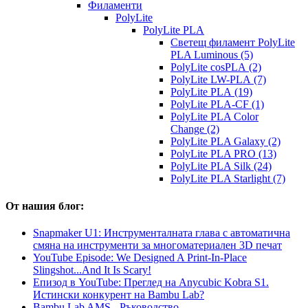
Филаменти
PolyLite
PolyLite PLA
Светещ филамент PolyLite
PLA Luminous (5)
PolyLite cosPLA (2)
PolyLite LW-PLA (7)
PolyLite PLA (19)
PolyLite PLA-CF (1)
PolyLite PLA Color
Change (2)
PolyLite PLA Galaxy (2)
PolyLite PLA PRO (13)
PolyLite PLA Silk (24)
PolyLite PLA Starlight (7)
От нашия блог:
Snapmaker U1: Инструменталната глава с автоматична
смяна на инструменти за многоматериален 3D печат
YouTube Episode: We Designed A Print-In-Place
Slingshot...And It Is Scary!
Епизод в YouTube: Преглед на Anycubic Kobra S1.
Истински конкурент на Bambu Lab?
Bambu Lab AMS - Ръководство