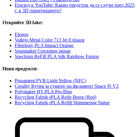
Епизод в YouTube: Какво предстои да се случи през 2025
г. в 3D принтирането?
Открийте 3DJake:
Elegoo
Vallejo Metal Color 713 Jet Exhaust
Fiberlogy PLA Impact Orange
Snapmaker Сензорен екран
Spectrum ReFill PLA Silk Rainbow Fusion
Нови продукти:
Prusament PVB Light Yellow (NFC)
Creality Кутия за сушене на филамент Space Pi V2
Polymaker HT-PLA Pro Blue
Recycling Fabrik rPLA Reife Beere (Red)
Recycling Fabrik rPLA Refill Shimmering Statue