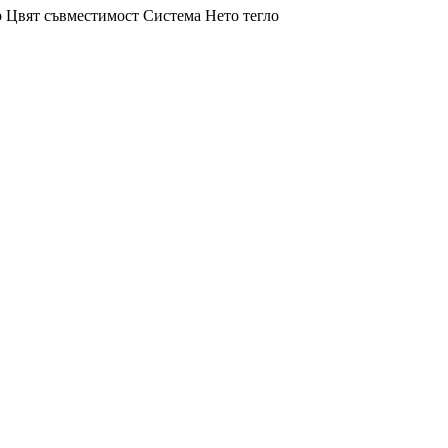
р
Цвят
съвместимост
Система
Нето тегло