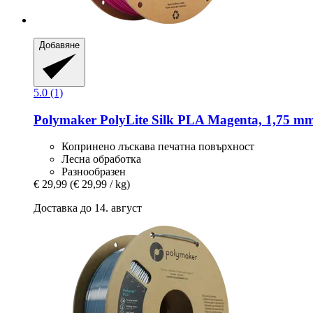
Добавяне
5.0 (1)
Polymaker
PolyLite Silk PLA Magenta, 1,75 mm
Копринено лъскава печатна повърхност
Лесна обработка
Разнообразен
€ 29,99
(€ 29,99 / kg)
Доставка до 14. август