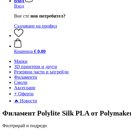
Вход
Вход
Вие сте
нов потребител?
Създаване на профил
Кошница
€ 0,00
Mарки
3D принтери и други
Резервни части и ъпгрейди
Филаменти
Смоли
Аксесоари
⚡ Оферти
🔥 Новости
Филамент Polylite Silk PLA от Polymake
Филтрирай и подреди