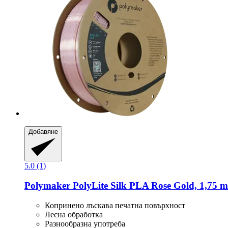
Добавяне
5.0 (1)
Polymaker
PolyLite Silk PLA Rose Gold, 1,75 m
Копринено лъскава печатна повърхност
Лесна обработка
Разнообразна употреба