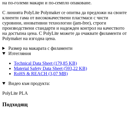
на по-големи макари и по-семпло опаковане.
С линията PolyLite Polymaker се опитва да предложи на своите
клиенти гама от висококачествени пластмаси с чисти
суровини, иновативни технологии (jam-free), строги
производствени стандарти и надежден контрол на качеството
на достъпна цена. С PolyLite можете да очаквате филаменти от
Polymaker на изгодна цена.
Размер на макарата с филаменти
Изтегляния
Technical Data Sheet
(179,85 KB)
Material Safety Data Sheet
(593,22 KB)
RoHS & REACH
(3,07 MB)
Видео към продукта:
PolyLite PLA
Подходящ