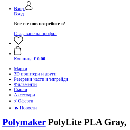
Вход
Вход
Вие сте
нов потребител?
Създаване на профил
Кошница
€ 0,00
Mарки
3D принтери и други
Резервни части и ъпгрейди
Филаменти
Смоли
Аксесоари
⚡ Оферти
🔥 Новости
Polymaker
PolyLite PLA Gray,