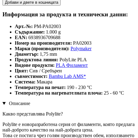
Добави и двете в кошницата
Информация за продукта и технически данни:
Арт.-№:
PM-PA02003
Съдържание:
1.000 g
EAN:
6938936709688
Номер на производителя:
PA02003
Марки (производители):
Polymaker
Диаметър:
1,75 mm
Продуктова линия:
PolyLite PLA
Видове продукти:
PLA Филамент
Цвят:
Сив / Сребърен
съвместимост:
Bambu Lab AMS*
Система:
Макара
Температура на печат:
190 - 230 °C
Температура на нагревателната плоча:
25 - 60 °C
Описание
Какво представлява Polylite?
Polylite е новоразработена серия от филаменти, която предлага
най-доброто качество на най-добрата цена.
Това се постига чрез голям производствен обем, използването