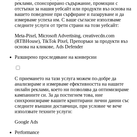
реклами, спонсорирано съдържание, промоции с
отстъпки за нашия уебсайт или продукти въз основа на
вашето поведение при сърфиране и пазаруване и да
измерваме успеха им. С ваше съгласие използваме
следните услуги от трети страни на този уебсайт:
Meta-Pixel, Microsoft Advertising, creativecdn.com
(RTBHouse), TikTok Pixel, Препоръки за продукти въз
основа на кликове, Ads Defender
Разширено проследяване на конверсии
С приемането на тази услуга можем по-добре да
анализираме и измерваме ефективността на нашите
онлайн реклами, което ни позволява да оптимизираме
кампаниите си. За да постигнем това, ние
синхронизираме вашите криптирани лични данни със
следните външни доставчици, при условие че вече
използвате техните услуги:
Google Ads
Performance