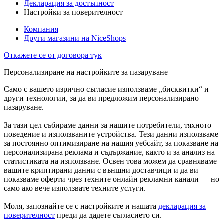
Декларация за достъпност
Настройки за поверителност
Компания
Други магазини на NiceShops
Откажете се от договора тук
Персонализиране на настройките за пазаруване
Само с вашето изрично съгласие използваме „бисквитки“ и
други технологии, за да ви предложим персонализирано
пазаруване.
За тази цел събираме данни за нашите потребители, тяхното
поведение и използваните устройства. Тези данни използваме
за постоянно оптимизиране на нашия уебсайт, за показване на
персонализирана реклама и съдържание, както и за анализ на
статистиката на използване. Освен това можем да сравняваме
вашите криптирани данни с външни доставчици и да ви
показваме оферти чрез техните онлайн рекламни канали — но
само ако вече използвате техните услуги.
Моля, запознайте се с настройките и нашата
декларация за
поверителност
преди да дадете съгласието си.