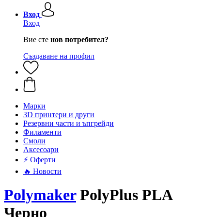
Вход
Вход
Вие сте
нов потребител?
Създаване на профил
Mарки
3D принтери и други
Резервни части и ъпгрейди
Филаменти
Смоли
Аксесоари
⚡ Оферти
🔥 Новости
Polymaker
PolyPlus PLA
Черно