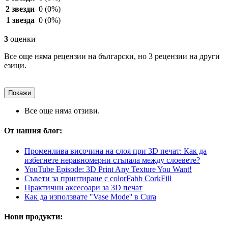
2 звезди
0
(0%)
1 звезда
0
(0%)
3
оценки
Все още няма рецензии на български, но 3 рецензии на други
езици.
Покажи
Все още няма отзиви.
От нашия блог:
Променлива височина на слоя при 3D печат: Как да
избегнете неравномерни стъпала между слоевете?
YouTube Episode: 3D Print Any Texture You Want!
Съвети за принтиране с colorFabb CorkFill
Практични аксесоари за 3D печат
Как да използвате "Vase Mode'' в Cura
Нови продукти: