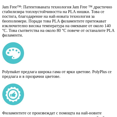
Jam Free™: Патентованата технология Jam Free ™ драстично
стабилизира топлоустойчивостта на PLA нишки. Това се
постига, благодарение на най-новата технология за
биополимери. Поради това PLA филаментите притежават
изключително висока температура на омекване от около 140
°С. Това съответства на около 80 °C повече от останалите PLA
филаменти.
Polymaker предлага широка гама от ярки цветове. PolyPlus се
предлага и в прозрачни цветове.
Филаментите се произвеждат с помощта на най-новите