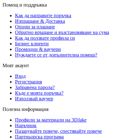
Помощ и поддръжка
Как да направите поръчка
Изпращане & Доставка
Опции за плащане
Обратно връщане и възстановяване на сума
Как да ползвате профила си
Бизнес клиенти
Промоции & ваучери
Нуждаете се от допълнителна помощ?
Моят акаунт
Вход
Регистрация
Забравена парола?
Къде е моята поръчка?
Използвай ваучер
Полезна информация
Профили за материали на 3DJake
Наръчник
Пазарувайте повече, спестявайте повече
Партньорска програма