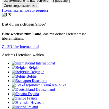
Запаметяване на настройките
Приемане
Само задължителните
Политика за поверителност
Bist du im richtigen Shop?
Bitte wechsle zum Land
, das mit deiner Lieferadresse
übereinstimmt.
Zu 3DJake International
Anderes Lieferland wählen
International
Belgien
Belgique
België
България
Česká republika
Deutschland
España
France
Hrvatska
Ireland