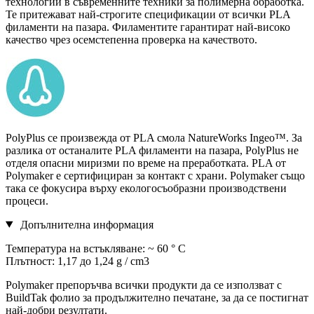
технологии в съвременните техники за полимерна обработка.
Те притежават най-строгите спецификации от всички PLA
филаменти на пазара. Филаментите гарантират най-високо
качество чрез осемстепенна проверка на качеството.
PolyPlus се произвежда от PLA смола NatureWorks Ingeo™. За
разлика от останалите PLA филаменти на пазара, PolyPlus не
отделя опасни миризми по време на преработката. PLA от
Polymaker е сертифициран за контакт с храни. Polymaker също
така се фокусира върху екологосъобразни производствени
процеси.
Допълнителна информация
Температура на встъкляване: ~ 60 ° C
Плътност: 1,17 до 1,24 g / cm3
Polymaker препоръчва всички продукти да се използват с
BuildTak фолио за продължително печатане, за да се постигнат
най-добри резултати.