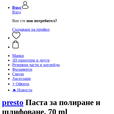
Вход
Вход
Вие сте
нов потребител?
Създаване на профил
Mарки
3D принтери и други
Резервни части и ъпгрейди
Филаменти
Смоли
Аксесоари
⚡ Оферти
🔥 Новости
presto
Паста за полиране и
шлифоване, 70 ml