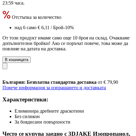
23:59 часа
.
Отстъпка за количество
над 6 само
€ 6,11
/ Брой
-10%
От този продукт имаме само още 10 броя на склад. Очакваме
допълнителни бройки! Ако се поръчат повече, това може да
повлияе на датата на доставка.
В кошницата
България: Безплатна стандартна доставка
от € 79,90
Повече информация за изпращането и доставката
Характеристики:
Елиминира дребните драскотини
Без силикон
За боядисани повърхности
Често се купува заедно с 3DJAKE Изопропанол,