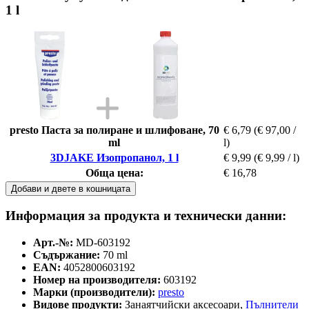
1 l
presto Паста за полиране и шлифоване, 70
€ 6,79
(€ 97,00 /
ml
l)
3DJAKE Изопропанол, 1 l
€ 9,99
(€ 9,99 / l)
Обща цена:
€ 16,78
Добави и двете в кошницата
Информация за продукта и технически данни:
Арт.-№:
MD-603192
Съдържание:
70 ml
EAN:
4052800603192
Номер на производителя:
603192
Марки (производители):
presto
Видове продукти:
Занаятчийски аксесоари,
Пълнители