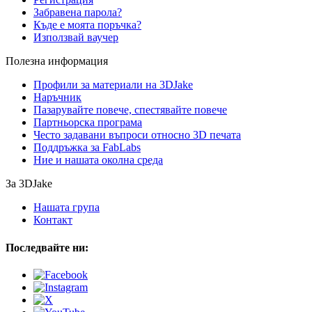
Забравена парола?
Къде е моята поръчка?
Използвай ваучер
Полезна информация
Профили за материали на 3DJake
Наръчник
Пазарувайте повече, спестявайте повече
Партньорска програма
Често задавани въпроси относно 3D печата
Поддръжка за FabLabs
Ние и нашата околна среда
За 3DJake
Нашата група
Контакт
Последвайте ни: