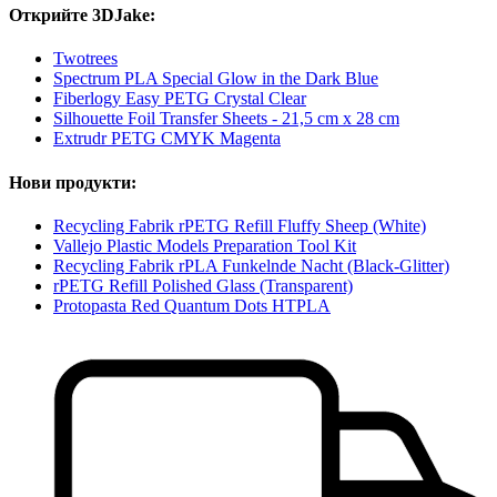
Открийте 3DJake:
Twotrees
Spectrum PLA Special Glow in the Dark Blue
Fiberlogy Easy PETG Crystal Clear
Silhouette Foil Transfer Sheets - 21,5 cm x 28 cm
Extrudr PETG CMYK Magenta
Нови продукти:
Recycling Fabrik rPETG Refill Fluffy Sheep (White)
Vallejo Plastic Models Preparation Tool Kit
Recycling Fabrik rPLA Funkelnde Nacht (Black-Glitter)
rPETG Refill Polished Glass (Transparent)
Protopasta Red Quantum Dots HTPLA