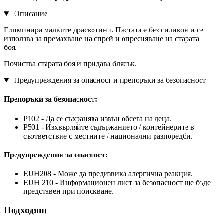
Описание
Елиминира малките драскотини. Пастата е без силикон и се
използва за премахване на спрей и опресняване на старата
боя.
Почиства старата боя и придава блясък.
Предупреждения за опасност и препоръки за безопасност
Препоръки за безопасност:
P102 - Да се съхранява извън обсега на деца.
P501 - Изхвърляйте съдържанието / контейнерите в
съответствие с местните / национални разпоредби.
Предупреждения за опасност:
EUH208 - Може да предизвика алергична реакция.
EUH 210 - Информационен лист за безопасност ще бъде
представен при поискване.
Подходящ