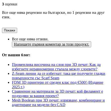
3
оценки
Все още няма рецензии на български, но 1 рецензии на друг
език.
Покажи
Все още няма отзиви.
Напишете първия коментар за този продукт.
От нашия блог:
Променлива височина на слоя при 3D печат: Как да
избегнете неравномерни стъпала между слоевете?
Z-Seam линии да се избегнат: така ще получите гладки
повърхности със Scarf Seam
FDM 3D принтери от среден клас под €500! (Издание
2025 г.)
Сравнение на материали за 3D печат: кой филамент е
подходящ за вашия проект?
Mesh Boolean при 3D печат: изрязване, комбиниране и
адаптиране на модели без CAD