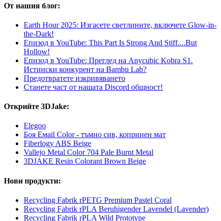
От нашия блог:
Earth Hour 2025: Изгасете светлините, включете Glow-in-
the-Dark!
Епизод в YouTube: This Part Is Strong And Stiff....But
Hollow!
Епизод в YouTube: Преглед на Anycubic Kobra S1.
Истински конкурент на Bambu Lab?
Предотвратете изкривяването
Станете част от нашата Discord общност!
Открийте 3DJake:
Elegoo
Боя Емаil Color - тъмно сив, копринен мат
Fiberlogy ABS Beige
Vallejo Metal Color 704 Pale Burnt Metal
3DJAKE Resin Colorant Brown Beige
Нови продукти:
Recycling Fabrik rPETG Premium Pastel Coral
Recycling Fabrik rPLA Beruhigender Lavendel (Lavender)
Recycling Fabrik rPLA Wild Prototype