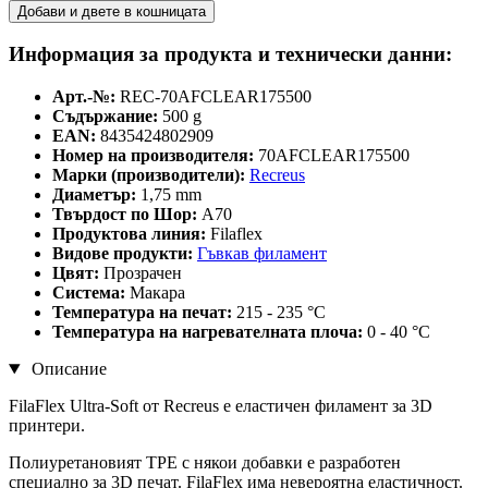
Добави и двете в кошницата
Информация за продукта и технически данни:
Арт.-№:
REC-70AFCLEAR175500
Съдържание:
500 g
EAN:
8435424802909
Номер на производителя:
70AFCLEAR175500
Марки (производители):
Recreus
Диаметър:
1,75 mm
Твърдост по Шор:
A70
Продуктова линия:
Filaflex
Видове продукти:
Гъвкав филамент
Цвят:
Прозрачен
Система:
Макара
Температура на печат:
215 - 235 °C
Температура на нагревателната плоча:
0 - 40 °C
Описание
FilaFlex Ultra-Soft от Recreus е еластичен филамент за 3D
принтери.
Полиуретановият TPE с някои добавки е разработен
специално за 3D печат. FilaFlex има невероятна еластичност.