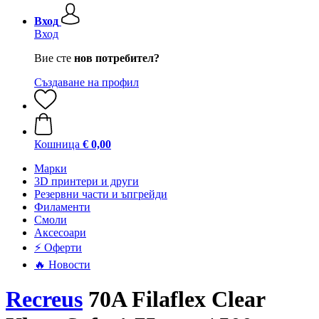
Вход
Вход
Вие сте
нов потребител?
Създаване на профил
Кошница
€ 0,00
Mарки
3D принтери и други
Резервни части и ъпгрейди
Филаменти
Смоли
Аксесоари
⚡ Оферти
🔥 Новости
Recreus
70A Filaflex Clear