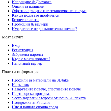
Изпращане & Доставка
Опции за плащане
Обратно връщане и възстановяване на сума
Как да ползвате профила си
Бизнес клиенти
Промоции & ваучери
Нуждаете се от допълнителна помощ?
Моят акаунт
Вход
Регистрация
Забравена парола?
Къде е моята поръчка?
Използвай ваучер
Полезна информация
Профили за материали на 3DJake
Наръчник
Пазарувайте повече, спестявайте повече
Партньорска програма
Често задавани въпроси относно 3D печата
Поддръжка за FabLabs
Ние и нашата околна среда