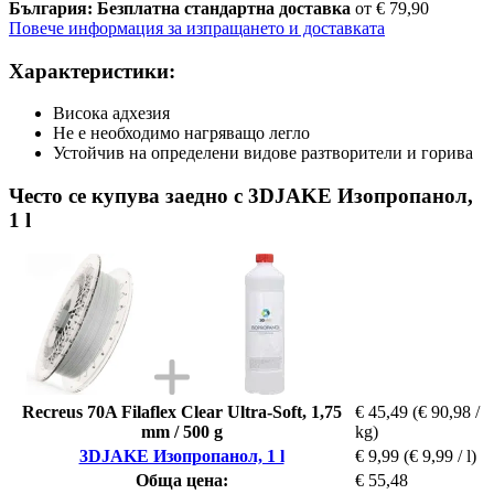
България: Безплатна стандартна доставка
от € 79,90
Повече информация за изпращането и доставката
Характеристики:
Висока адхезия
Не е необходимо нагряващо легло
Устойчив на определени видове разтворители и горива
Често се купува заедно с 3DJAKE Изопропанол,
1 l
Recreus 70A Filaflex Clear Ultra-Soft, 1,75
€ 45,49
(€ 90,98 /
mm / 500 g
kg)
3DJAKE Изопропанол, 1 l
€ 9,99
(€ 9,99 / l)
Обща цена:
€ 55,48