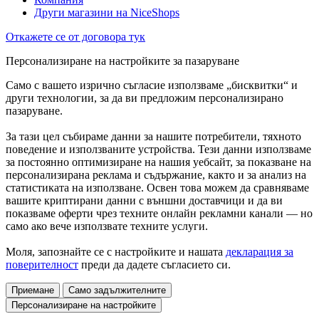
Други магазини на NiceShops
Откажете се от договора тук
Персонализиране на настройките за пазаруване
Само с вашето изрично съгласие използваме „бисквитки“ и
други технологии, за да ви предложим персонализирано
пазаруване.
За тази цел събираме данни за нашите потребители, тяхното
поведение и използваните устройства. Тези данни използваме
за постоянно оптимизиране на нашия уебсайт, за показване на
персонализирана реклама и съдържание, както и за анализ на
статистиката на използване. Освен това можем да сравняваме
вашите криптирани данни с външни доставчици и да ви
показваме оферти чрез техните онлайн рекламни канали — но
само ако вече използвате техните услуги.
Моля, запознайте се с настройките и нашата
декларация за
поверителност
преди да дадете съгласието си.
Приемане
Само задължителните
Персонализиране на настройките