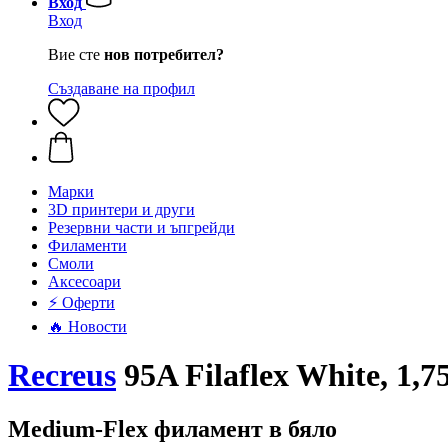
Вход
Вход
Вие сте
нов потребител?
Създаване на профил
Mарки
3D принтери и други
Резервни части и ъпгрейди
Филаменти
Смоли
Аксесоари
⚡ Оферти
🔥 Новости
Recreus
95A Filaflex White, 1,7
Medium-Flex филамент в бяло