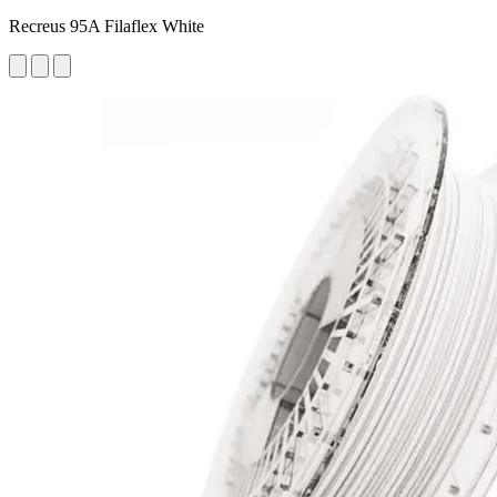
Recreus 95A Filaflex White