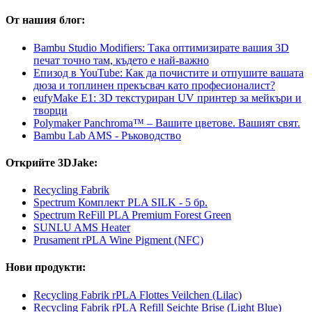
От нашия блог:
Bambu Studio Modifiers: Така оптимизирате вашия 3D
печат точно там, където е най-важно
Епизод в YouTube: Как да почистите и отпушите вашата
дюза и топлинен прекъсвач като професионалист?
eufyMake E1: 3D текстуриран UV принтер за мейкъри и
творци
Polymaker Panchroma™ – Вашите цветове. Вашият свят.
Bambu Lab AMS - Ръководство
Открийте 3DJake:
Recycling Fabrik
Spectrum Комплект PLA SILK - 5 бр.
Spectrum ReFill PLA Premium Forest Green
SUNLU AMS Heater
Prusament rPLA Wine Pigment (NFC)
Нови продукти:
Recycling Fabrik rPLA Flottes Veilchen (Lilac)
Recycling Fabrik rPLA Refill Seichte Brise (Light Blue)