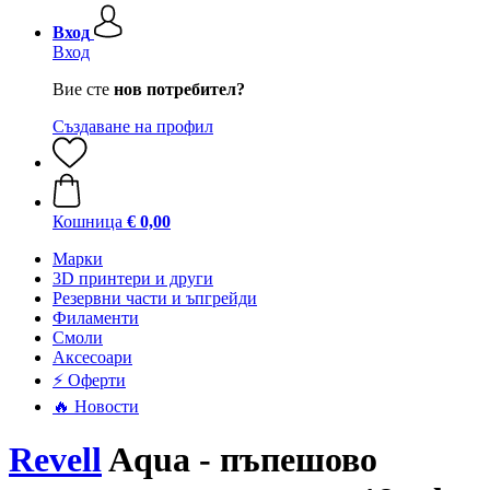
Вход
Вход
Вие сте
нов потребител?
Създаване на профил
Кошница
€ 0,00
Mарки
3D принтери и други
Резервни части и ъпгрейди
Филаменти
Смоли
Аксесоари
⚡ Оферти
🔥 Новости
Revell
Aqua - пъпешово