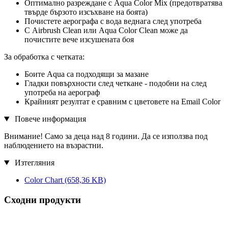
Оптимално разреждане с Aqua Color Mix (предотвратява
твърде бързото изсъхване на боята)
Почистете аерографа с вода веднага след употреба
С Airbrush Clean или Aqua Color Clean може да
почистите вече изсушената боя
За обработка с четката:
Боите Aqua са подходящи за мазане
Гладки повърхности след четкане - подобни на след
употреба на аерограф
Крайният резултат е сравним с цветовете на Email Color
Повече информация
Внимание! Само за деца над 8 години. Да се ​​използва под
наблюдението на възрастни.
Изтегляния
Color Chart
(658,36 KB)
Сходни продукти