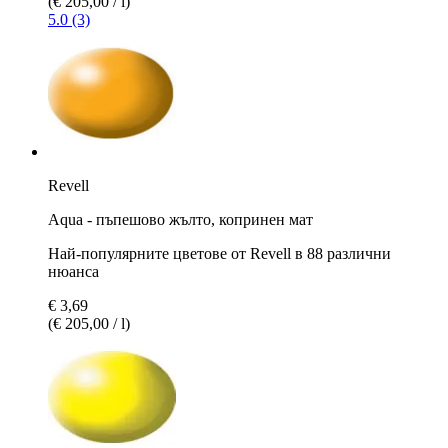
(€ 205,00 / l)
5.0 (3)
Revell
Aqua - пъпешово жълто, копринен мат
Най-популярните цветове от Revell в 88 различни
нюанса
€ 3,69
(€ 205,00 / l)