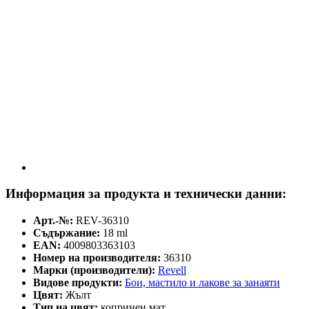
Информация за продукта и технически данни:
Арт.-№:
REV-36310
Съдържание:
18 ml
EAN:
4009803363103
Номер на производителя:
36310
Марки (производители):
Revell
Видове продукти:
Бои, мастилo и лакове за занаяти
Цвят:
Жълт
Тип на цвят:
копринен мат