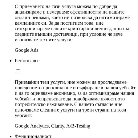
С приемането на тази услуга можем по-добре да
анализираме и измерваме ефективността на нашите
онлайн реклами, което ни позволява да оптимизираме
кампаниите си. За да постигнем това, ние
синхронизираме вашите криптирани лични данни със
следните външни доставчици, при условие че вече
използвате техните услуги:
Google Ads
Performance
Приемайки тези услуги, ние можем да проследяваме
поведението при кликване и сърфиране в нашия уебсайт
и да го оценяваме анонимно, за да оптимизираме нашия
уебсайт и непрекъснато да подобряваме цялостното
потребителско изживяване. С вашето съгласие ние
използваме следните услуги на трети страни на този
уебсайт:
Google Analytics, Clarity, A/B-Testing
Функционалност