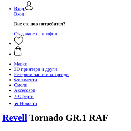
Вход
Вход
Вие сте
нов потребител?
Създаване на профил
Mарки
3D принтери и други
Резервни части и ъпгрейди
Филаменти
Смоли
Аксесоари
⚡ Оферти
🔥 Новости
Revell
Tornado GR.1 RAF