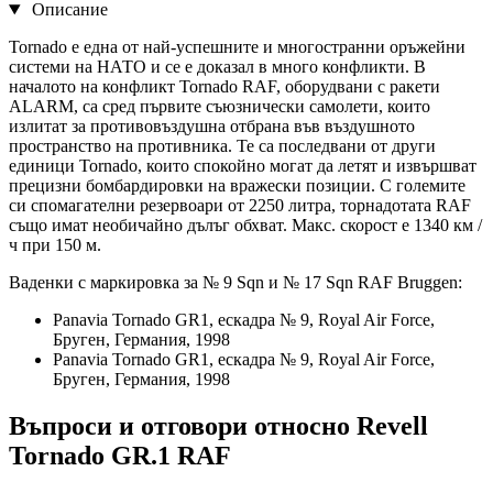
Описание
Tornado е една от най-успешните и многостранни оръжейни
системи на НАТО и се е доказал в много конфликти. В
началото на конфликт Tornado RAF, оборудвани с ракети
ALARM, са сред първите съюзнически самолети, които
излитат за противовъздушна отбрана във въздушното
пространство на противника. Те са последвани от други
единици Tornado, които спокойно могат да летят и извършват
прецизни бомбардировки на вражески позиции. С големите
си спомагателни резервоари от 2250 литра, торнадотата RAF
също имат необичайно дълъг обхват. Макс. скорост е 1340 км /
ч при 150 м.
Ваденки с маркировка за № 9 Sqn и № 17 Sqn RAF Bruggen:
Panavia Tornado GR1, ескадра № 9, Royal Air Force,
Бруген, Германия, 1998
Panavia Tornado GR1, ескадра № 9, Royal Air Force,
Бруген, Германия, 1998
Въпроси и отговори относно Revell
Tornado GR.1 RAF