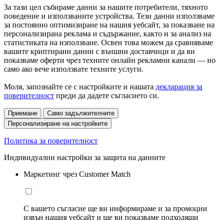
За тази цел събираме данни за нашите потребители, тяхното
поведение и използваните устройства. Тези данни използваме
за постоянно оптимизиране на нашия уебсайт, за показване на
персонализирана реклама и съдържание, както и за анализ на
статистиката на използване. Освен това можем да сравняваме
вашите криптирани данни с външни доставчици и да ви
показваме оферти чрез техните онлайн рекламни канали — но
само ако вече използвате техните услуги.
Моля, запознайте се с настройките и нашата
декларация за
поверителност
преди да дадете съгласието си.
Приемане
Само задължителните
Персонализиране на настройките
Политика за поверителност
Индивидуални настройки за защита на данните
Маркетинг чрез Customer Match
С вашето съгласие ще ви информираме и за промоции
извън нашия уебсайт и ще ви показваме подходящи