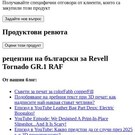
Получавайте специфични отговори от клиенти, които са
закупили този продукт
Задайте нов въпрос
Продуктови ревюта
Оцени този продукт
рецензии на български за Revell
Tornado GR.1 RAF
От нашия блог:
Съвети за печат за colorFabb copperFill
Подобряване на дребния текст при 3D печат: как
надписите най-накрая стават четливи?
Епизод в YouTube Leather Bag Part Deux: Electric
Boogaloo!
YouTube Episode: We Designed A Print-In-Place
Slingshot...And It Is Scary!
Епизод в YouTube: Какво предстои да се случи през 2025
г. в 3D принтирането?