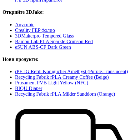
Открийте 3DJake:
Anycubic
Creality FEP фолио
3DMakerpro Tempered Glass
Bambu Lab PLA Sparkle Crimson Red
eSUN ABS-CF Dark Green
Нови продукти:
rPETG Refill Königlicher Amethyst (Purple-Translucent)
Recycling Fabrik rPLA Creamy Coffee (Beige)
Prusament PVB Light Yellow (NFC)
BIQU Diaper
Recycling Fabrik rPLA Milder Sanddorn (Orange)