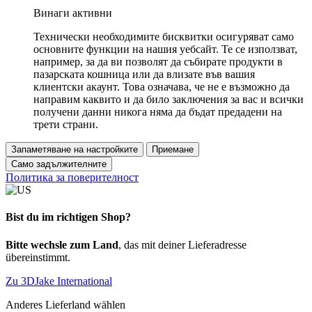
Винаги активни
Технически необходимите бисквитки осигуряват само
основните функции на нашия уебсайт. Те се използват,
например, за да ви позволят да събирате продукти в
пазарската кошница или да влизате във вашия
клиентски акаунт. Това означава, че не е възможно да
направим каквито и да било заключения за вас и всички
получени данни никога няма да бъдат предадени на
трети страни.
Запаметяване на настройките
Приемане
Само задължителните
Политика за поверителност
Bist du im richtigen Shop?
Bitte wechsle zum Land
, das mit deiner Lieferadresse
übereinstimmt.
Zu 3DJake International
Anderes Lieferland wählen