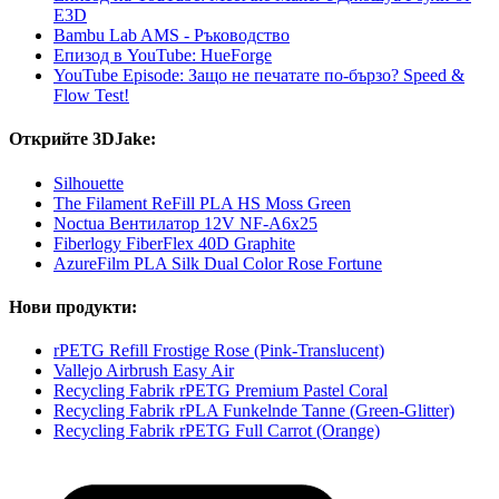
E3D
Bambu Lab AMS - Ръководство
Епизод в YouTube: HueForge
YouTube Episode: Защо не печатате по-бързо? Speed &
Flow Test!
Открийте 3DJake:
Silhouette
The Filament ReFill PLA HS Moss Green
Noctua Вентилатор 12V NF-A6x25
Fiberlogy FiberFlex 40D Graphite
AzureFilm PLA Silk Dual Color Rose Fortune
Нови продукти:
rPETG Refill Frostige Rose (Pink-Translucent)
Vallejo Airbrush Easy Air
Recycling Fabrik rPETG Premium Pastel Coral
Recycling Fabrik rPLA Funkelnde Tanne (Green-Glitter)
Recycling Fabrik rPETG Full Carrot (Orange)