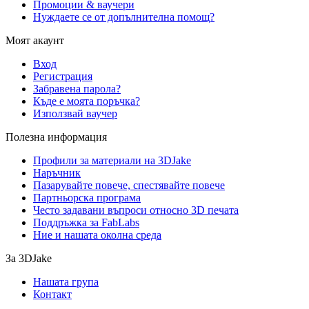
Промоции & ваучери
Нуждаете се от допълнителна помощ?
Моят акаунт
Вход
Регистрация
Забравена парола?
Къде е моята поръчка?
Използвай ваучер
Полезна информация
Профили за материали на 3DJake
Наръчник
Пазарувайте повече, спестявайте повече
Партньорска програма
Често задавани въпроси относно 3D печата
Поддръжка за FabLabs
Ние и нашата околна среда
За 3DJake
Нашата група
Контакт