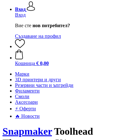
Вход
Вход
Вие сте
нов потребител?
Създаване на профил
Кошница
€ 0,00
Mарки
3D принтери и други
Резервни части и ъпгрейди
Филаменти
Смоли
Аксесоари
⚡ Оферти
🔥 Новости
Snapmaker
Toolhead