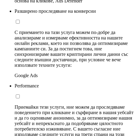
основа на кликове, Ads Defender
Разширено проследяване на конверсии
С приемането на тази услуга можем по-добре да
анализираме и измерваме ефективността на нашите
онлайн реклами, което ни позволява да оптимизираме
кампаниите си. За да постигнем това, ние
синхронизираме вашите криптирани лични данни със
следните външни доставчици, при условие че вече
използвате техните услуги:
Google Ads
Performance
Приемайки тези услуги, ние можем да проследяваме
поведението при кликване и сърфиране в нашия уебсайт
и да го оценяваме анонимно, за да оптимизираме нашия
уебсайт и непрекъснато да подобряваме цялостното
потребителско изживяване. С вашето съгласие ние
използваме следните услуги на трети страни на този