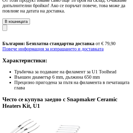
От този продукт имаме само още 18 броя на склад. Очакваме
допълнителни бройки! Ако се поръчат повече, това може да
повлияе на датата на доставка.
В кошницата
България: Безплатна стандартна доставка
от € 79,90
Повече информация за изпращането и доставката
Характеристики:
Тръбичка за подаване на филамент за U1 Toolhead
Външен диаметър 6 mm, дължина 650 mm
Прецизно пригодена за пътя на филамента в печатащата
глава
Често се купува заедно с Snapmaker Ceramic
Heaters Kit, U1