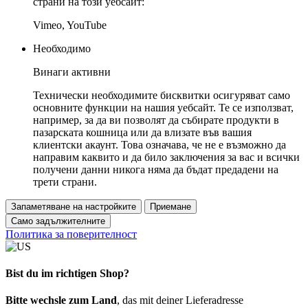
страни на този уебсайт:
Vimeo, YouTube
Необходимо
Винаги активни
Технически необходимите бисквитки осигуряват само
основните функции на нашия уебсайт. Те се използват,
например, за да ви позволят да събирате продукти в
пазарската кошница или да влизате във вашия
клиентски акаунт. Това означава, че не е възможно да
направим каквито и да било заключения за вас и всички
получени данни никога няма да бъдат предадени на
трети страни.
Запаметяване на настройките
Приемане
Само задължителните
Политика за поверителност
Bist du im richtigen Shop?
Bitte wechsle zum Land
, das mit deiner Lieferadresse