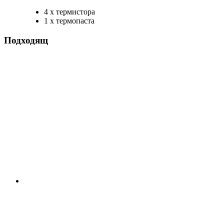
4 x термистора
1 x термопаста
Подходящ