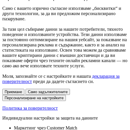
Само с вашето изрично съгласие използваме „бисквитки“ и
други технологии, за да ви предложим персонализирано
пазаруване.
За тази цел събираме данни за нашите потребители, тяхното
поведение и използваните устройства. Тези данни използваме
за постоянно оптимизиране на нашия уебсайт, за показване на
персонализирана реклама и съдържание, както и за анализ на
статистиката на използване. Освен това можем да сравняваме
вашите криптирани данни с външни доставчици и да ви
показваме оферти чрез техните онлайн рекламни канали — но
само ако вече използвате техните услуги.
Моля, запознайте се с настройките и нашата
декларация за
поверителност
преди да дадете съгласието си.
Приемане
Само задължителните
Персонализиране на настройките
Политика за поверителност
Индивидуални настройки за защита на данните
Маркетинг чрез Customer Match