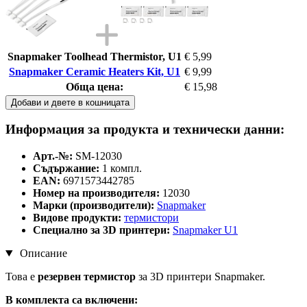
Snapmaker Toolhead Thermistor, U1
€ 5,99
Snapmaker Ceramic Heaters Kit, U1
€ 9,99
Обща цена:
€ 15,98
Добави и двете в кошницата
Информация за продукта и технически данни:
Арт.-№:
SM-12030
Съдържание:
1 компл.
EAN:
6971573442785
Номер на производителя:
12030
Марки (производители):
Snapmaker
Видове продукти:
термистори
Специално за 3D принтери:
Snapmaker U1
Описание
Това е
резервен термистор
за 3D принтери Snapmaker.
В комплекта са включени: