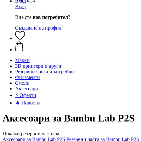
Вход
Вход
Вие сте
нов потребител?
Създаване на профил
Mарки
3D принтери и други
Резервни части и ъпгрейди
Филаменти
Смоли
Аксесоари
⚡ Оферти
🔥 Новости
Аксесоари за Bambu Lab P2S
Покажи резервни части за
Аксесоари за Bambu Lab P2S
Резервни части за Bambu Lab P2S