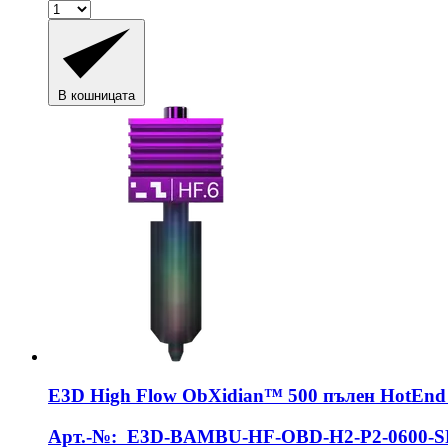
В кошницата
E3D
High Flow ObXidian™ 500 пълен HotEnd 
Арт.-№: E3D-BAMBU-HF-OBD-H2-P2-0600-