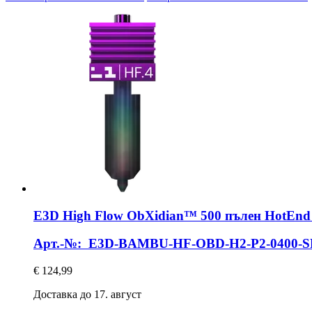
E3D
High Flow ObXidian™ 500 пълен HotEnd 
Арт.-№: E3D-BAMBU-HF-OBD-H2-P2-0400-
€ 124,99
Доставка до 17. август