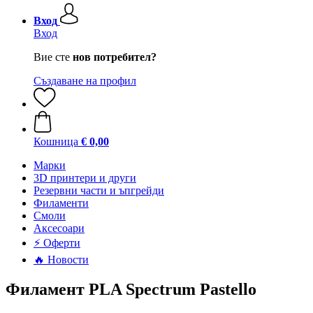
Вход
Вход
Вие сте
нов потребител?
Създаване на профил
Кошница
€ 0,00
Mарки
3D принтери и други
Резервни части и ъпгрейди
Филаменти
Смоли
Аксесоари
⚡ Оферти
🔥 Новости
Филамент PLA Spectrum Pastello