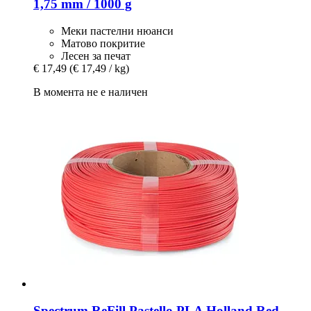
1,75 mm / 1000 g
Меки пастелни нюанси
Матово покритие
Лесен за печат
€ 17,49
(€ 17,49 / kg)
В момента не е наличен
Spectrum
ReFill Pastello PLA Holland Red,