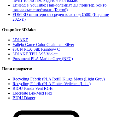
печат точно там, където е най-важно
Епизод в YouTube: Най-големият 3D принтер, който
някога сме сглобявали (Бързо!)
FDM 3D принтери от среден клас под €500! (Издание
2025 г.)
Открийте 3DJake:
3DJAKE
Vallejo Game Color Chainmail Silver
eSUN PLA-Silk Rainbow C
3DJAKE TPU A95 Violett
Prusament PLA Marble Grey (NFC)
Нови продукти:
Recycling Fabrik rPLA Refill Kluge Maus (Light Grey)
Recycling Fabrik rPLA Flottes Veilchen (Lilac)
BIQU Panda Vent RGB
Liqcreate Bio-Med Flex
BIQU Diaper