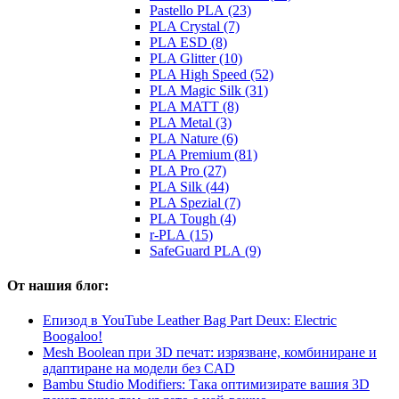
Pastello PLA (23)
PLA Crystal (7)
PLA ESD (8)
PLA Glitter (10)
PLA High Speed (52)
PLA Magic Silk (31)
PLA MATT (8)
PLA Metal (3)
PLA Nature (6)
PLA Premium (81)
PLA Pro (27)
PLA Silk (44)
PLA Spezial (7)
PLA Tough (4)
r-PLA (15)
SafeGuard PLA (9)
От нашия блог:
Епизод в YouTube Leather Bag Part Deux: Electric
Boogaloo!
Mesh Boolean при 3D печат: изрязване, комбиниране и
адаптиране на модели без CAD
Bambu Studio Modifiers: Така оптимизирате вашия 3D