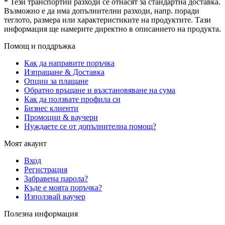
* Тези транспортни разходи се отнасят за стандартна доставка.
Възможно е да има допълнителни разходи, напр. поради
теглото, размера или характеристиките на продуктите. Тази
информация ще намерите директно в описанието на продукта.
Помощ и поддръжка
Как да направите поръчка
Изпращане & Доставка
Опции за плащане
Обратно връщане и възстановяване на сума
Как да ползвате профила си
Бизнес клиенти
Промоции & ваучери
Нуждаете се от допълнителна помощ?
Моят акаунт
Вход
Регистрация
Забравена парола?
Къде е моята поръчка?
Използвай ваучер
Полезна информация