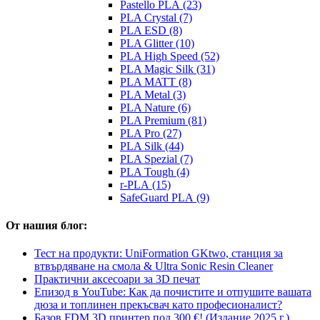
Pastello PLA (23)
PLA Crystal (7)
PLA ESD (8)
PLA Glitter (10)
PLA High Speed (52)
PLA Magic Silk (31)
PLA MATT (8)
PLA Metal (3)
PLA Nature (6)
PLA Premium (81)
PLA Pro (27)
PLA Silk (44)
PLA Spezial (7)
PLA Tough (4)
r-PLA (15)
SafeGuard PLA (9)
От нашия блог:
Тест на продукти: UniFormation GKtwo, станция за
втвърдяване на смола & Ultra Sonic Resin Cleaner
Практични аксесоари за 3D печат
Епизод в YouTube: Как да почистите и отпушите вашата
дюза и топлинен прекъсвач като професионалист?
Базов FDM 3D принтер под 300 €! (Издание 2025 г.)