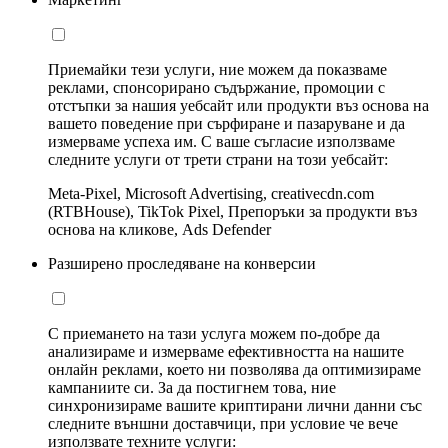
Приемайки тези услуги, ние можем да показваме
реклами, спонсорирано съдържание, промоции с
отстъпки за нашия уебсайт или продукти въз основа на
вашето поведение при сърфиране и пазаруване и да
измерваме успеха им. С ваше съгласие използваме
следните услуги от трети страни на този уебсайт:
Meta-Pixel, Microsoft Advertising, creativecdn.com
(RTBHouse), TikTok Pixel, Препоръки за продукти въз
основа на кликове, Ads Defender
Разширено проследяване на конверсии
С приемането на тази услуга можем по-добре да
анализираме и измерваме ефективността на нашите
онлайн реклами, което ни позволява да оптимизираме
кампаниите си. За да постигнем това, ние
синхронизираме вашите криптирани лични данни със
следните външни доставчици, при условие че вече
използвате техните услуги: