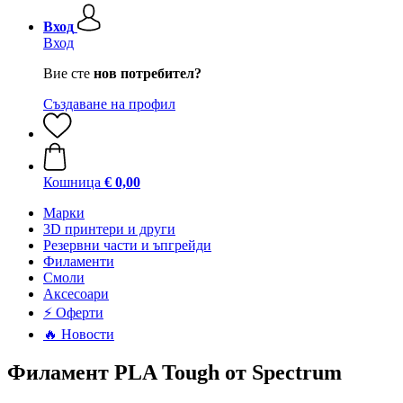
Вход
Вход
Вие сте
нов потребител?
Създаване на профил
Кошница
€ 0,00
Mарки
3D принтери и други
Резервни части и ъпгрейди
Филаменти
Смоли
Аксесоари
⚡ Оферти
🔥 Новости
Филамент PLA Tough от Spectrum