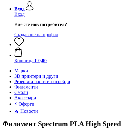
Вход
Вход
Вие сте
нов потребител?
Създаване на профил
Кошница
€ 0,00
Mарки
3D принтери и други
Резервни части и ъпгрейди
Филаменти
Смоли
Аксесоари
⚡ Оферти
🔥 Новости
Филамент Spectrum PLA High Speed