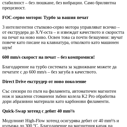
стабилност – без люшкане, без вибрации. Само брилянтна
прецизност.
FOC-серво мотори: Турбо за вашия печат
3 интелигентни стъпково-серво мотора управляват всичко –
от екструдера до X/Y-оста – и извеждат качеството и скоростта
на печат на ново ниво. Освен това са почти безшумни: звучат
повече като писане на клавиатура, отколкото като машинен
шум!
600 mm/s скорост на печат – без компромиси!
Благодарение на турбо системата за задвижване можете да
печатате с до 600 mm/s – без загуба в качеството.
Direct Drive екструдер от ново поколение
Със сензори по пътя на филамента, автоматичен магнитен
нож и закалени стоманени зъбни колела K2 Pro обработва
дори абразивни материали като карбонови филаменти.
Quick-Swap хотенд с дебит 40 mm³/s
Модулният High-Flow хотенд осигурява дебит от 40 mm³/s и
издържа до 300 °C. Благодарение на магнитния капак на