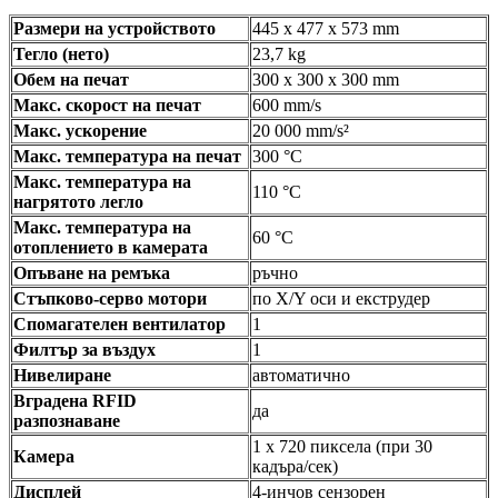
Размери на устройството
445 x 477 x 573 mm
Тегло (нето)
23,7 kg
Обем на печат
300 x 300 x 300 mm
Макс. скорост на печат
600 mm/s
Макс. ускорение
20 000 mm/s²
Макс. температура на печат
300 °C
Макс. температура на
110 °C
нагрятото легло
Макс. температура на
60 °C
отоплението в камерата
Опъване на ремъка
ръчно
Стъпково-серво мотори
по X/Y оси и екструдер
Спомагателен вентилатор
1
Филтър за въздух
1
Нивелиране
автоматично
Вградена RFID
да
разпознаване
1 x 720 пиксела (при 30
Камера
кадъра/сек)
Дисплей
4-инчов сензорен