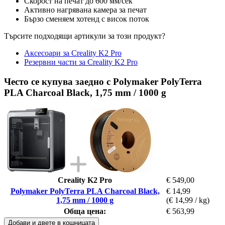
Скорост на печат до 600 мм/сек
Активно нагрявана камера за печат
Бързо сменяем хотенд с висок поток
Търсите подходящи артикули за този продукт?
Аксесоари за Creality K2 Pro
Резервни части за Creality K2 Pro
Често се купува заедно с Polymaker PolyTerra
PLA Charcoal Black, 1,75 mm / 1000 g
Creality K2 Pro
€ 549,00
Polymaker PolyTerra PLA Charcoal Black,
€ 14,99
1,75 mm / 1000 g
(€ 14,99 / kg)
Обща цена:
€ 563,99
Добави и двете в кошницата