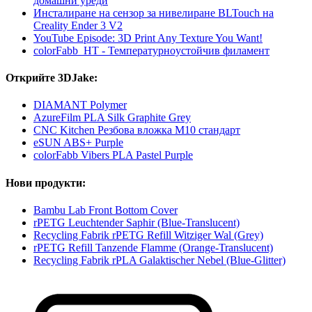
домашни уреди
Инсталиране на сензор за нивелиране BLTouch на
Creality Ender 3 V2
YouTube Episode: 3D Print Any Texture You Want!
colorFabb_HT - Температурнoустойчив филамент
Открийте 3DJake:
DIAMANT Polymer
AzureFilm PLA Silk Graphite Grey
CNC Kitchen Резбова вложка M10 стандарт
eSUN ABS+ Purple
colorFabb Vibers PLA Pastel Purple
Нови продукти:
Bambu Lab Front Bottom Cover
rPETG Leuchtender Saphir (Blue-Translucent)
Recycling Fabrik rPETG Refill Witziger Wal (Grey)
rPETG Refill Tanzende Flamme (Orange-Translucent)
Recycling Fabrik rPLA Galaktischer Nebel (Blue-Glitter)