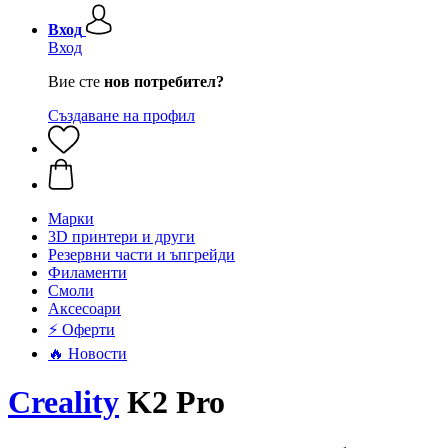
Вход
Вход
Вие сте
нов потребител?
Създаване на профил
Mарки
3D принтери и други
Резервни части и ъпгрейди
Филаменти
Смоли
Аксесоари
⚡ Оферти
🔥 Новости
Creality
K2 Pro