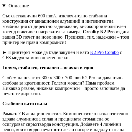
Описание
Със светкавични 600 mm/s, изключително стабилна
конструкция от авиационен алуминий и интелигентна
комбинация от директно задвижване, високопроизводителен
хотенд и активен нагревател за камера,
Creality K2 Pro
издига
вашия 3D печат на ново ниво. Прецизен, тих, надежден – този
принтер не прави компромиси!
► Принтерът може да бъде закупен и като
K2 Pro Combo
с
CFS модул за многоцветен печат.
Голям, стабилен, гениален – всичко в едно
С обем на печат от 300 x 300 x 300 mm K2 Pro ви дава пълна
свобода за креативност. Големи модели? Няма проблем.
Никакво рязане, никакви компромиси – просто започвате да
печатате директно.
Стабилен като скала
Рамката? В авиационен стил. Компонентите от изключително
здрава алуминиева сплав и прецизната стоманена ос
осигуряват свръхтвърда конструкция. Добавете 4 линейни
релси, които водят печатното легло нагоре и надолу с пълна