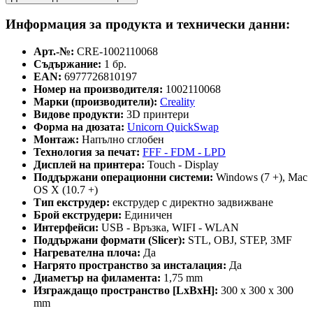
Информация за продукта и технически данни:
Арт.-№:
CRE-1002110068
Съдържание:
1 бр.
EAN:
6977726810197
Номер на производителя:
1002110068
Марки (производители):
Creality
Видове продукти:
3D принтери
Форма на дюзата:
Unicorn QuickSwap
Монтаж:
Напълно сглобен
Технология за печат:
FFF - FDM - LPD
Дисплей на принтера:
Touch - Display
Поддържани операционни системи:
Windows (7 +), Mac
OS X (10.7 +)
Тип екструдер:
екструдер с директно задвижване
Брой екструдери:
Единичен
Интерфейси:
USB - Връзка, WIFI - WLAN
Поддържани формати (Slicer):
STL, OBJ, STEP, 3MF
Нагревателнa плочa:
Да
Нагрято пространство за инсталация:
Да
Диаметър на филамента:
1,75 mm
Изграждащо пространство [LxBxH]:
300 x 300 x 300
mm