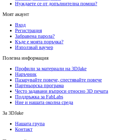
Нуждаете се от допълнителна помощ?
Моят акаунт
Вход
Регистрация
Забравена парола?
Къде е моята поръчка?
Използвай ваучер
Полезна информация
Профили за материали на 3DJake
Наръчник
Пазарувайте повече, спестявайте повече
Партньорска програма
Често задавани въпроси относно 3D печата
Поддръжка за FabLabs
Ние и нашата околна среда
За 3DJake
Нашата група
Контакт