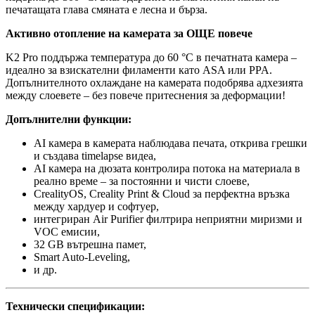
печатащата глава смяната е лесна и бърза.
Активно отопление на камерата за ОЩЕ повече
K2 Pro поддържа температура до 60 °C в печатната камера –
идеално за взискателни филаменти като ASA или PPA.
Допълнителното охлаждане на камерата подобрява адхезията
между слоевете – без повече притеснения за деформации!
Допълнителни функции:
AI камера в камерата наблюдава печата, открива грешки
и създава timelapse видеа,
AI камера на дюзата контролира потока на материала в
реално време – за постоянни и чисти слоеве,
CrealityOS, Creality Print & Cloud за перфектна връзка
между хардуер и софтуер,
интегриран Air Purifier филтрира неприятни миризми и
VOC емисии,
32 GB вътрешна памет,
Smart Auto-Leveling,
и др.
Технически спецификации: