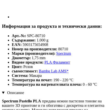
Информация за продукта и технически данни:
Арт.-№:
SPC-80710
Съдържание:
1.000 g
EAN:
5903175654908
Номер на производителя:
80710
Марки (производители):
Spectrum
Диаметър:
1,75 mm
Видове продукти:
PLA Филамент
Цвят:
Розов
съвместимост:
Bambu Lab AMS*
Система:
Макара
Температура на печат:
190 - 220 °C
Температура на нагревателната плоча:
0 - 60 °C
Описание
Spectrum Pastello PLA
придава нежни пастелни тонове на
вашите 3D принтове и ги обогатява с дискретна и елегантна
цветова палитра. Матовата повърхност придава на