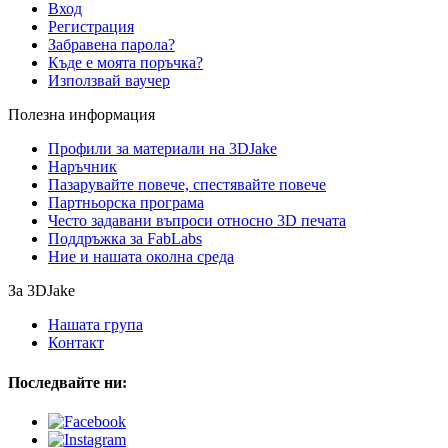
Вход
Регистрация
Забравена парола?
Къде е моята поръчка?
Използвай ваучер
Полезна информация
Профили за материали на 3DJake
Наръчник
Пазарувайте повече, спестявайте повече
Партньорска програма
Често задавани въпроси относно 3D печата
Поддръжка за FabLabs
Ние и нашата околна среда
За 3DJake
Нашата група
Контакт
Последвайте ни: