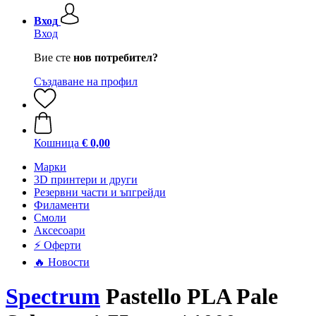
Вход
Вход
Вие сте
нов потребител?
Създаване на профил
Кошница
€ 0,00
Mарки
3D принтери и други
Резервни части и ъпгрейди
Филаменти
Смоли
Аксесоари
⚡ Оферти
🔥 Новости
Spectrum
Pastello PLA Pale