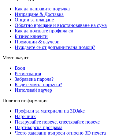
Как да направите поръчка
Изпращане & Доставка
Опции за плащане
Обратно връщане и възстановяване на сума
Как да ползвате профила си
Бизнес клиенти
Промоции & ваучери
Нуждаете се от допълнителна помощ?
Моят акаунт
Вход
Регистрация
Забравена парола?
Къде е моята поръчка?
Използвай ваучер
Полезна информация
Профили за материали на 3DJake
Наръчник
Пазарувайте повече, спестявайте повече
Партньорска програма
Често задавани въпроси относно 3D печата