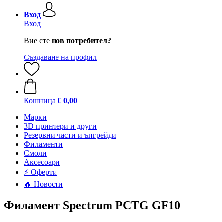
Вход
Вход
Вие сте
нов потребител?
Създаване на профил
Кошница
€ 0,00
Mарки
3D принтери и други
Резервни части и ъпгрейди
Филаменти
Смоли
Аксесоари
⚡ Оферти
🔥 Новости
Филамент Spectrum PCTG GF10