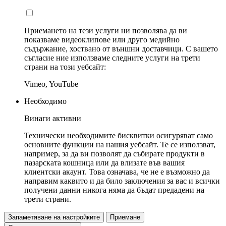
Приемането на тези услуги ни позволява да ви
показваме видеоклипове или друго медийно
съдържание, хоствано от външни доставчици. С вашето
съгласие ние използваме следните услуги на трети
страни на този уебсайт:
Vimeo, YouTube
Необходимо
Винаги активни
Технически необходимите бисквитки осигуряват само
основните функции на нашия уебсайт. Те се използват,
например, за да ви позволят да събирате продукти в
пазарската кошница или да влизате във вашия
клиентски акаунт. Това означава, че не е възможно да
направим каквито и да било заключения за вас и всички
получени данни никога няма да бъдат предадени на
трети страни.
Запаметяване на настройките
Приемане