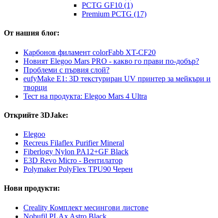
PCTG GF10 (1)
Premium PCTG (17)
От нашия блог:
Карбонов филамент colorFabb XT-CF20
Новият Elegoo Mars PRO - какво го прави по-добър?
Проблеми с първия слой?
eufyMake E1: 3D текстуриран UV принтер за мейкъри и
творци
Тест на продукта: Elegoo Mars 4 Ultra
Открийте 3DJake:
Elegoo
Recreus Filaflex Purifier Mineral
Fiberlogy Nylon PA12+GF Black
E3D Revo Micro - Вентилатор
Polymaker PolyFlex TPU90 Черен
Нови продукти:
Creality Комплект месингови листове
Nobufil PLAx Astro Black