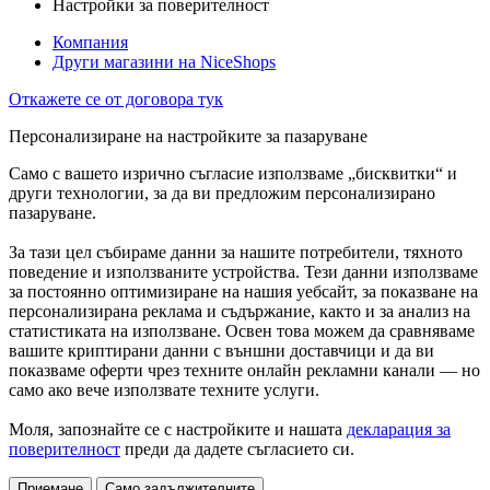
Настройки за поверителност
Компания
Други магазини на NiceShops
Откажете се от договора тук
Персонализиране на настройките за пазаруване
Само с вашето изрично съгласие използваме „бисквитки“ и
други технологии, за да ви предложим персонализирано
пазаруване.
За тази цел събираме данни за нашите потребители, тяхното
поведение и използваните устройства. Тези данни използваме
за постоянно оптимизиране на нашия уебсайт, за показване на
персонализирана реклама и съдържание, както и за анализ на
статистиката на използване. Освен това можем да сравняваме
вашите криптирани данни с външни доставчици и да ви
показваме оферти чрез техните онлайн рекламни канали — но
само ако вече използвате техните услуги.
Моля, запознайте се с настройките и нашата
декларация за
поверителност
преди да дадете съгласието си.
Приемане
Само задължителните