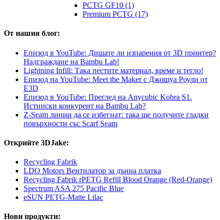
PCTG GF10 (1)
Premium PCTG (17)
От нашия блог:
Епизод в YouTube: Дишате ли изпарения от 3D принтер?
Надграждане на Bambu Lab!
Lightning Infill: Така пестите материал, време и тегло!
Епизод на YouTube: Meet the Maker с Джошуа Роули от
E3D
Епизод в YouTube: Преглед на Anycubic Kobra S1.
Истински конкурент на Bambu Lab?
Z-Seam линии да се избегнат: така ще получите гладки
повърхности със Scarf Seam
Открийте 3DJake:
Recycling Fabrik
LDO Motors Вентилатор за дънна платка
Recycling Fabrik rPETG Refill Blood Orange (Red-Orange)
Spectrum ASA 275 Pacific Blue
eSUN PETG-Matte Lilac
Нови продукти: