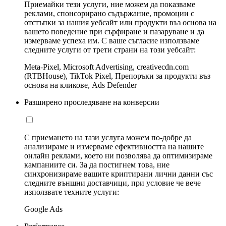
Приемайки тези услуги, ние можем да показваме
реклами, спонсорирано съдържание, промоции с
отстъпки за нашия уебсайт или продукти въз основа на
вашето поведение при сърфиране и пазаруване и да
измерваме успеха им. С ваше съгласие използваме
следните услуги от трети страни на този уебсайт:
Meta-Pixel, Microsoft Advertising, creativecdn.com
(RTBHouse), TikTok Pixel, Препоръки за продукти въз
основа на кликове, Ads Defender
Разширено проследяване на конверсии
С приемането на тази услуга можем по-добре да
анализираме и измерваме ефективността на нашите
онлайн реклами, което ни позволява да оптимизираме
кампаниите си. За да постигнем това, ние
синхронизираме вашите криптирани лични данни със
следните външни доставчици, при условие че вече
използвате техните услуги:
Google Ads