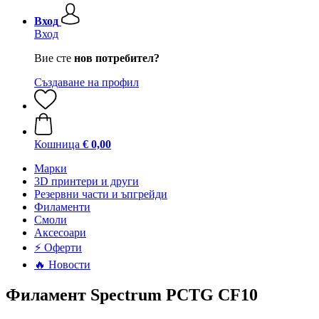
Вход
Вход
Вие сте
нов потребител?
Създаване на профил
Кошница
€ 0,00
Mарки
3D принтери и други
Резервни части и ъпгрейди
Филаменти
Смоли
Аксесоари
⚡ Оферти
🔥 Новости
Филамент Spectrum PCTG CF10