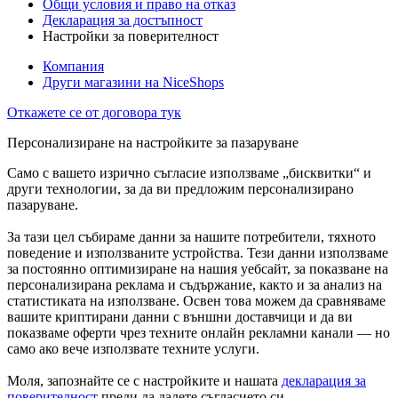
Общи условия и право на отказ
Декларация за достъпност
Настройки за поверителност
Компания
Други магазини на NiceShops
Откажете се от договора тук
Персонализиране на настройките за пазаруване
Само с вашето изрично съгласие използваме „бисквитки“ и
други технологии, за да ви предложим персонализирано
пазаруване.
За тази цел събираме данни за нашите потребители, тяхното
поведение и използваните устройства. Тези данни използваме
за постоянно оптимизиране на нашия уебсайт, за показване на
персонализирана реклама и съдържание, както и за анализ на
статистиката на използване. Освен това можем да сравняваме
вашите криптирани данни с външни доставчици и да ви
показваме оферти чрез техните онлайн рекламни канали — но
само ако вече използвате техните услуги.
Моля, запознайте се с настройките и нашата
декларация за
поверителност
преди да дадете съгласието си.