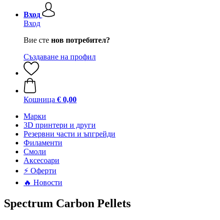
Вход
Вход
Вие сте
нов потребител?
Създаване на профил
Кошница
€ 0,00
Mарки
3D принтери и други
Резервни части и ъпгрейди
Филаменти
Смоли
Аксесоари
⚡ Оферти
🔥 Новости
Spectrum Carbon Pellets