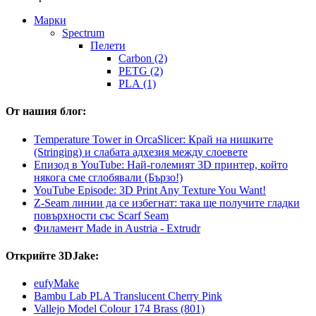
Mарки
Spectrum
Пелети
Carbon (2)
PETG (2)
PLA (1)
От нашия блог:
Temperature Tower in OrcaSlicer: Край на нишките
(Stringing) и слабата адхезия между слоевете
Епизод в YouTube: Най-големият 3D принтер, който
някога сме сглобявали (Бързо!)
YouTube Episode: 3D Print Any Texture You Want!
Z-Seam линии да се избегнат: така ще получите гладки
повърхности със Scarf Seam
Филамент Made in Austria - Extrudr
Открийте 3DJake:
eufyMake
Bambu Lab PLA Translucent Cherry Pink
Vallejo Model Colour 174 Brass (801)