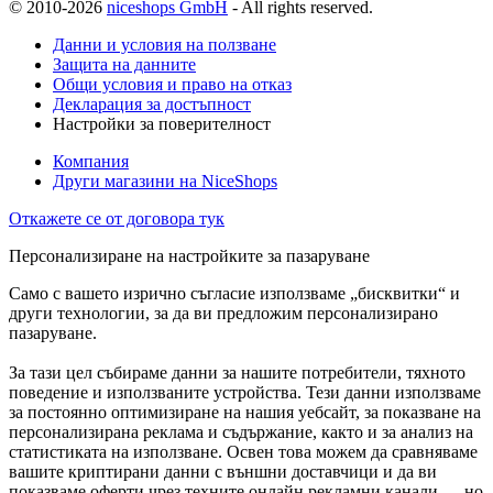
© 2010-2026
niceshops GmbH
- All rights reserved.
Данни и условия на ползване
Защита на данните
Общи условия и право на отказ
Декларация за достъпност
Настройки за поверителност
Компания
Други магазини на NiceShops
Откажете се от договора тук
Персонализиране на настройките за пазаруване
Само с вашето изрично съгласие използваме „бисквитки“ и
други технологии, за да ви предложим персонализирано
пазаруване.
За тази цел събираме данни за нашите потребители, тяхното
поведение и използваните устройства. Тези данни използваме
за постоянно оптимизиране на нашия уебсайт, за показване на
персонализирана реклама и съдържание, както и за анализ на
статистиката на използване. Освен това можем да сравняваме
вашите криптирани данни с външни доставчици и да ви
показваме оферти чрез техните онлайн рекламни канали — но