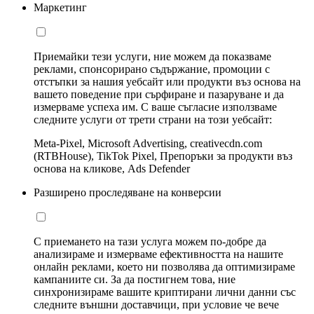
Маркетинг
Приемайки тези услуги, ние можем да показваме
реклами, спонсорирано съдържание, промоции с
отстъпки за нашия уебсайт или продукти въз основа на
вашето поведение при сърфиране и пазаруване и да
измерваме успеха им. С ваше съгласие използваме
следните услуги от трети страни на този уебсайт:
Meta-Pixel, Microsoft Advertising, creativecdn.com
(RTBHouse), TikTok Pixel, Препоръки за продукти въз
основа на кликове, Ads Defender
Разширено проследяване на конверсии
С приемането на тази услуга можем по-добре да
анализираме и измерваме ефективността на нашите
онлайн реклами, което ни позволява да оптимизираме
кампаниите си. За да постигнем това, ние
синхронизираме вашите криптирани лични данни със
следните външни доставчици, при условие че вече