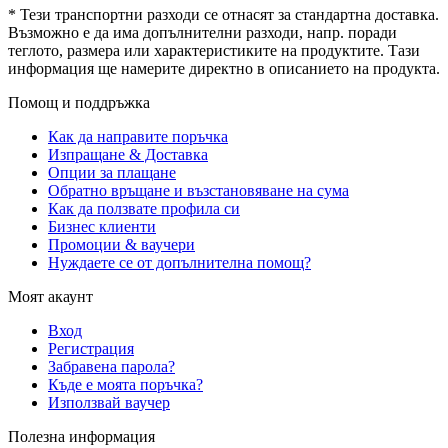
* Тези транспортни разходи се отнасят за стандартна доставка.
Възможно е да има допълнителни разходи, напр. поради
теглото, размера или характеристиките на продуктите. Тази
информация ще намерите директно в описанието на продукта.
Помощ и поддръжка
Как да направите поръчка
Изпращане & Доставка
Опции за плащане
Обратно връщане и възстановяване на сума
Как да ползвате профила си
Бизнес клиенти
Промоции & ваучери
Нуждаете се от допълнителна помощ?
Моят акаунт
Вход
Регистрация
Забравена парола?
Къде е моята поръчка?
Използвай ваучер
Полезна информация