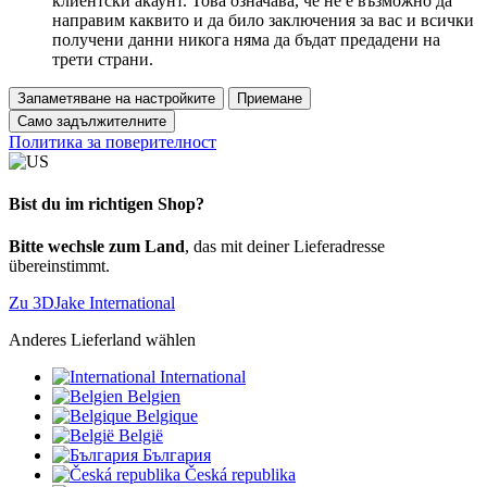
клиентски акаунт. Това означава, че не е възможно да
направим каквито и да било заключения за вас и всички
получени данни никога няма да бъдат предадени на
трети страни.
Запаметяване на настройките
Приемане
Само задължителните
Политика за поверителност
Bist du im richtigen Shop?
Bitte wechsle zum Land
, das mit deiner Lieferadresse
übereinstimmt.
Zu 3DJake International
Anderes Lieferland wählen
International
Belgien
Belgique
België
България
Česká republika