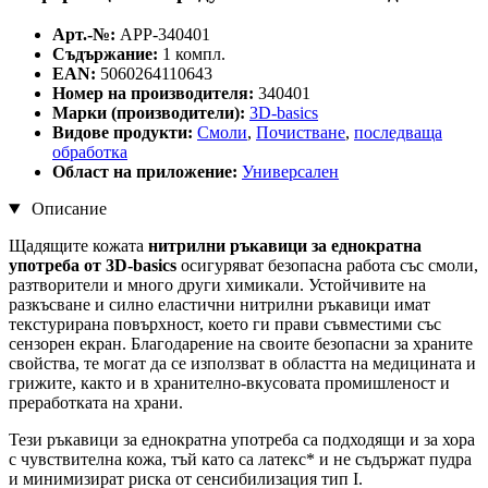
Арт.-№:
APP-340401
Съдържание:
1 компл.
EAN:
5060264110643
Номер на производителя:
340401
Марки (производители):
3D-basics
Видове продукти:
Смоли
,
Почистване
,
последваща
обработка
Област на приложение:
Универсален
Описание
Щадящите кожата
нитрилни ръкавици за еднократна
употреба от 3D-basics
осигуряват безопасна работа със смоли,
разтворители и много други химикали. Устойчивите на
разкъсване и силно еластични нитрилни ръкавици имат
текстурирана повърхност, което ги прави съвместими със
сензорен екран. Благодарение на своите безопасни за храните
свойства, те могат да се използват в областта на медицината и
грижите, както и в хранително-вкусовата промишленост и
преработката на храни.
Тези ръкавици за еднократна употреба са подходящи и за хора
с чувствителна кожа, тъй като са латекс* и не съдържат пудра
и минимизират риска от сенсибилизация тип I.