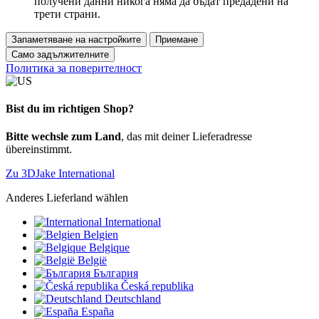
получени данни никога няма да бъдат предадени на
трети страни.
Запаметяване на настройките
Приемане
Само задължителните
Политика за поверителност
Bist du im richtigen Shop?
Bitte wechsle zum Land
, das mit deiner Lieferadresse
übereinstimmt.
Zu 3DJake International
Anderes Lieferland wählen
International
Belgien
Belgique
België
България
Česká republika
Deutschland
España