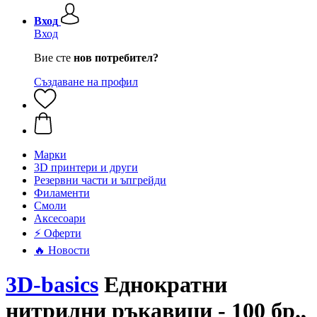
Вход
Вход
Вие сте
нов потребител?
Създаване на профил
Mарки
3D принтери и други
Резервни части и ъпгрейди
Филаменти
Смоли
Аксесоари
⚡ Оферти
🔥 Новости
3D-basics
Еднократни
нитрилни ръкавици - 100 бр.,