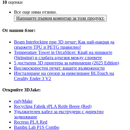
10
оценки
Все още няма отзиви.
Напишете първия коментар за този продукт.
От нашия блог:
Beam Interlocking при 3D печат: Как най-накрая да
свържете TPU и PETG правилно!
Temperature Tower in OrcaSlicer: Край на нишките
(Stringing) и слабата адхезия между слоевете
5 достъпни 3D принтера за начинаещи (2025 Edition)
Високоскоростен печат: вашите възможности
Инсталиране на сензор за нивелиране BLTouch на
Creality Ender 3 V2
Открийте 3DJake:
eufyMake
Recycling Fabrik rPLA Reife Beere (Red)
Удължителен кабел за екструдери с директно
задвижване
Recreus PLA Red
Bambu Lab P1S Combo