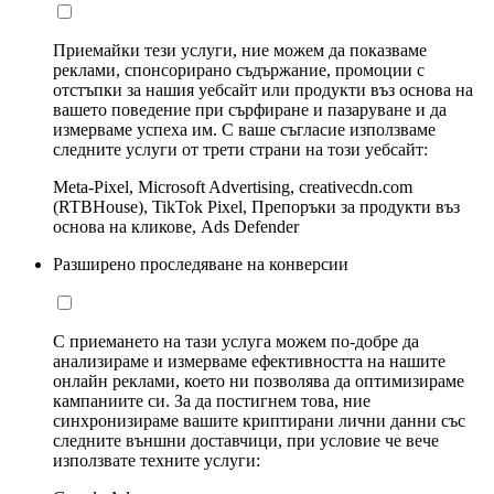
Приемайки тези услуги, ние можем да показваме
реклами, спонсорирано съдържание, промоции с
отстъпки за нашия уебсайт или продукти въз основа на
вашето поведение при сърфиране и пазаруване и да
измерваме успеха им. С ваше съгласие използваме
следните услуги от трети страни на този уебсайт:
Meta-Pixel, Microsoft Advertising, creativecdn.com
(RTBHouse), TikTok Pixel, Препоръки за продукти въз
основа на кликове, Ads Defender
Разширено проследяване на конверсии
С приемането на тази услуга можем по-добре да
анализираме и измерваме ефективността на нашите
онлайн реклами, което ни позволява да оптимизираме
кампаниите си. За да постигнем това, ние
синхронизираме вашите криптирани лични данни със
следните външни доставчици, при условие че вече
използвате техните услуги: