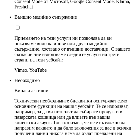
Consent Mode от Microsoft, Google Consent Mode, Klarna,
Freshchat
Външно медийно съдържание
Приемането на тези услуги ни позволява да ви
показваме видеоклипове или друго медийно
съдържание, хоствано от външни доставчици. С вашето
съгласие ние използваме следните услуги на трети
страни на този уебсайт:
Vimeo, YouTube
Необходимо
Винаги активни
Технически необходимите бисквитки осигуряват само
основните функции на нашия уебсайт. Те се използват,
например, за да ви позволят да събирате продукти в
пазарската кошница или да влизате във вашия
клиентски акаунт. Това означава, че не е възможно да
направим каквито и да било заключения за вас и всички
получени данни никога няма да бъдат предадени на