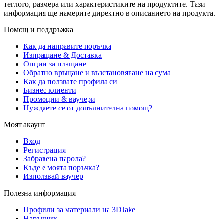
теглото, размера или характеристиките на продуктите. Тази
информация ще намерите директно в описанието на продукта.
Помощ и поддръжка
Как да направите поръчка
Изпращане & Доставка
Опции за плащане
Обратно връщане и възстановяване на сума
Как да ползвате профила си
Бизнес клиенти
Промоции & ваучери
Нуждаете се от допълнителна помощ?
Моят акаунт
Вход
Регистрация
Забравена парола?
Къде е моята поръчка?
Използвай ваучер
Полезна информация
Профили за материали на 3DJake
Наръчник