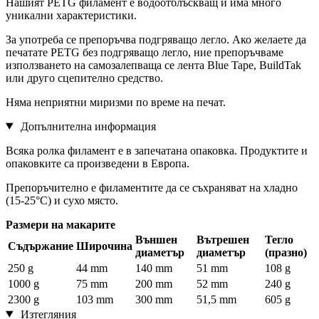
Нашият PETG филамент е водоотблъскващ и има много
уникални характеристики.
За употреба се препоръчва подгряващо легло. Ако желаете да
печатате PETG без подгряващо легло, ние препоръчваме
използването на самозалепваща се лента Blue Tape, BuildTak
или друго сцепително средство.
Няма неприятни миризми по време на печат.
Допълнителна информация
Всяка ролка филамент е в запечатана опаковка. Продуктите и
опаковките са произведени в Европа.
Препоръчително е филаментите да се съхраняват на хладно
(15-25°С) и сухо място.
Размери на макарите
Външен
Вътрешен
Тегло
Съдържание
Широчина
диаметър
диаметър
(празно)
250 g
44 mm
140 mm
51 mm
108 g
1000 g
75 mm
200 mm
52 mm
240 g
2300 g
103 mm
300 mm
51,5 mm
605 g
Изтегляния