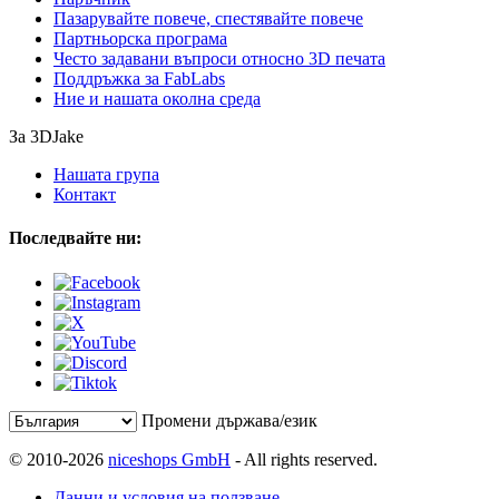
Пазарувайте повече, спестявайте повече
Партньорска програма
Често задавани въпроси относно 3D печата
Поддръжка за FabLabs
Ние и нашата околна среда
За 3DJake
Нашата група
Контакт
Последвайте ни:
Промени държава/език
© 2010-2026
niceshops GmbH
- All rights reserved.
Данни и условия на ползване