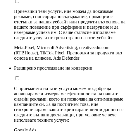
Приемайки тези услуги, ние можем да показваме
реклами, спонсорирано съдържание, промоции с
отстъпки за нашия уебсайт или продукти въз основа на
вашето поведение при сърфиране и пазаруване и да
измерваме успеха им. С ваше съгласие използваме
следните услуги от трети страни на този уебсайт:
Meta-Pixel, Microsoft Advertising, creativecdn.com
(RTBHouse), TikTok Pixel, Препоръки за продукти въз
основа на кликове, Ads Defender
Разширено проследяване на конверсии
С приемането на тази услуга можем по-добре да
анализираме и измерваме ефективността на нашите
онлайн реклами, което ни позволява да оптимизираме
кампаниите си. За да постигнем това, ние
синхронизираме вашите криптирани лични данни със
следните външни доставчици, при условие че вече
използвате техните услуги:
Google Ads