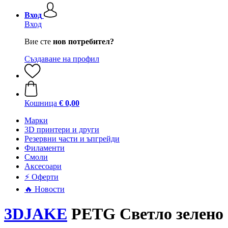
Вход
Вход
Вие сте
нов потребител?
Създаване на профил
Кошница
€ 0,00
Mарки
3D принтери и други
Резервни части и ъпгрейди
Филаменти
Смоли
Аксесоари
⚡ Оферти
🔥 Новости
3DJAKE
PETG Светло зелено