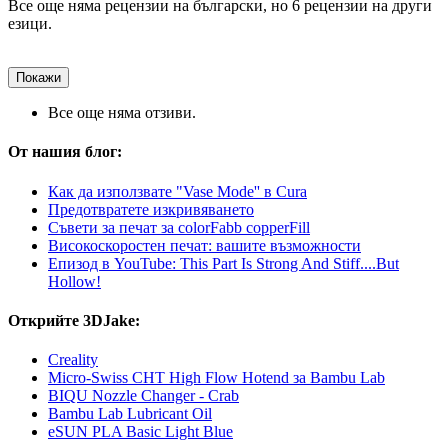
Все още няма рецензии на български, но 6 рецензии на други
езици.
Покажи
Все още няма отзиви.
От нашия блог:
Как да използвате "Vase Mode'' в Cura
Предотвратете изкривяването
Съвети за печат за colorFabb copperFill
Високоскоростен печат: вашите възможности
Епизод в YouTube: This Part Is Strong And Stiff....But
Hollow!
Открийте 3DJake:
Creality
Micro-Swiss CHT High Flow Hotend за Bambu Lab
BIQU Nozzle Changer - Crab
Bambu Lab Lubricant Oil
eSUN PLA Basic Light Blue