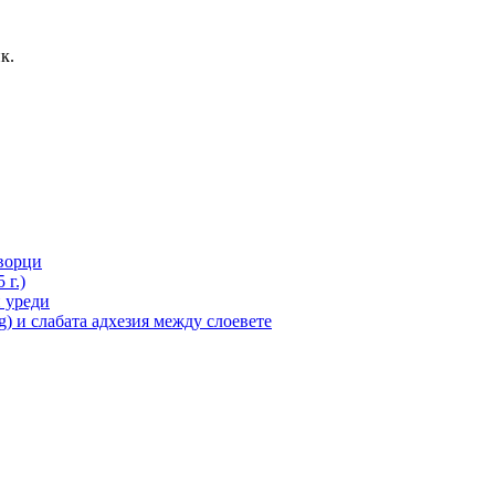
к.
творци
 г.)
 уреди
ng) и слабата адхезия между слоевете