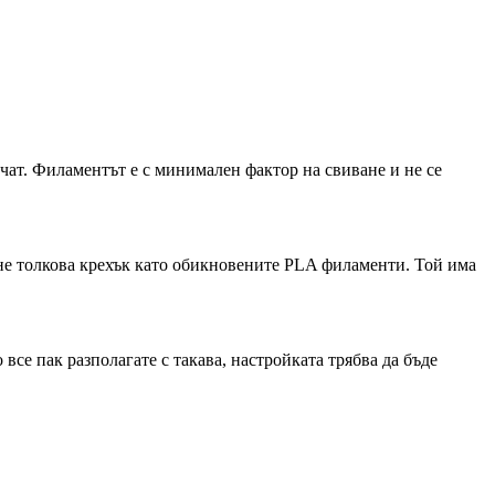
чат. Филаментът е с минимален фактор на свиване и не се
не толкова крехък като обикновените PLA филаменти. Той има
се пак разполагате с такава, настройката трябва да бъде