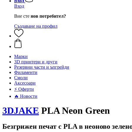
Вход
Вход
Вие сте
нов потребител?
Създаване на профил
Mарки
3D принтери и други
Резервни части и ъпгрейди
Филаменти
Смоли
Аксесоари
⚡ Оферти
🔥 Новости
3DJAKE
PLA Neon Green
Безгрижен печат с PLA в неоново зелен