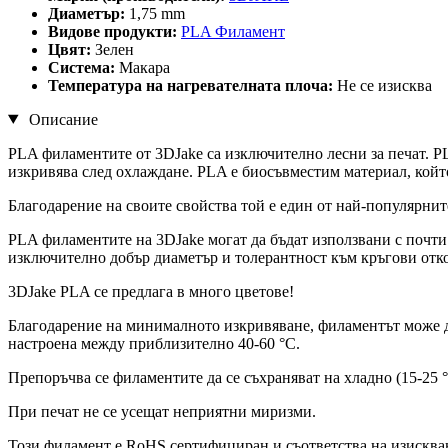
Диаметър:
1,75 mm
Видове продукти:
PLA Филамент
Цвят:
Зелен
Система:
Макара
Температура на нагревателната плоча:
Не се изисква
Описание
PLA филаментите от 3DJake са изключително лесни за печат. P
изкривява след охлаждане. PLA е биосъвместим материал, койт
Благодарение на своите свойства той е един от най-популярнит
PLA филаментите на 3DJake могат да бъдат използвани с почт
изключително добър диаметър и толерантност към кръгови отко
3DJake PLA се предлага в много цветове!
Благодарение на минималното изкривяване, филаментът може да 
настроена между приблизително 40-60 °C.
Препоръчва се филаментите да се съхраняват на хладно (15-25 °
При печат не се усещат неприятни миризми.
Този филамент е RoHS сертифициран и съответства на изискв