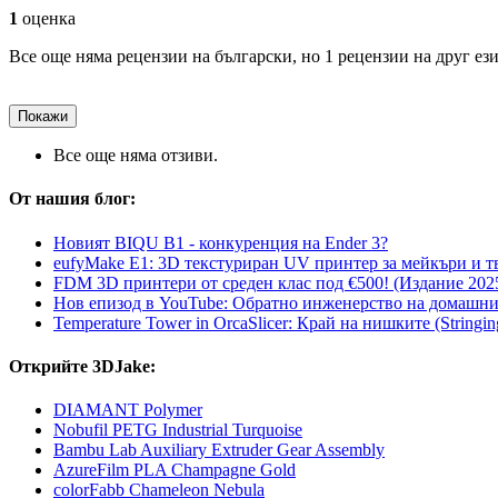
1
оценка
Все още няма рецензии на български, но 1 рецензии на друг ези
Покажи
Все още няма отзиви.
От нашия блог:
Новият BIQU B1 - конкуренция на Ender 3?
eufyMake E1: 3D текстуриран UV принтер за мейкъри и 
FDM 3D принтери от среден клас под €500! (Издание 2025
Нов епизод в YouTube: Обратно инженерство на домашни
Temperature Tower in OrcaSlicer: Край на нишките (Stringi
Открийте 3DJake:
DIAMANT Polymer
Nobufil PETG Industrial Turquoise
Bambu Lab Auxiliary Extruder Gear Assembly
AzureFilm PLA Champagne Gold
colorFabb Chameleon Nebula