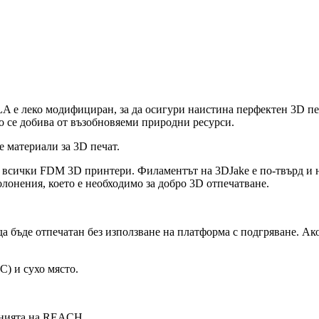
LA е леко модифициран, за да осигури наистина перфектен 3D пе
о се добива от възобновяеми природни ресурси.
е материали за 3D печат.
и всички FDM 3D принтери. Филаментът на 3DJake е по-твърд и 
лонения, което е необходимо за добро 3D отпечатване.
бъде отпечатан без използване на платформа с подгряване. Ако в
C) и сухо място.
анията на REACH.