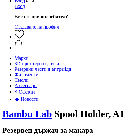
Вход
Вход
Вие сте
нов потребител?
Създаване на профил
Mарки
3D принтери и други
Резервни части и ъпгрейди
Филаменти
Смоли
Аксесоари
⚡ Оферти
🔥 Новости
Bambu Lab
Spool Holder, A1
Резервен държач за макара