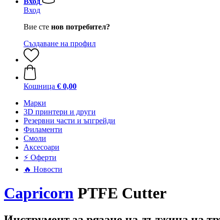
Вход
Вход
Вие сте
нов потребител?
Създаване на профил
Кошница
€ 0,00
Mарки
3D принтери и други
Резервни части и ъпгрейди
Филаменти
Смоли
Аксесоари
⚡ Оферти
🔥 Новости
Capricorn
PTFE Cutter
Инструмент за рязане на дължина на т