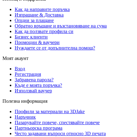
Как да направите поръчка
Изпращане & Доставка
Опции за плащане
Обратно връщане и възстановяване на сума
Как да ползвате профила си
Бизнес клиенти
Промоции & ваучери
Нуждаете се от допълнителна помощ?
Моят акаунт
Вход
Регистрация
Забравена парола?
Къде е моята поръчка?
Използвай ваучер
Полезна информация
Профили за материали на 3DJake
Наръчник
Пазарувайте повече, спестявайте повече
Партньорска програма
Често задавани въпроси относно 3D печата