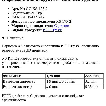
Арт.-№:
CC-XS-175-2
Съдържание:
1 бр.
EAN:
618194321919
Номер на производителя:
XS-175-2
Марки (производители):
Capricorn
Видове продукти:
PTFE тръби
Описание
Capricorn XS е високотехнологична PTFE тръба, специално
разработена за 3D принтери.
XS PTFE е изработена от чиста японска смола,
усъвършенствана с високоефективни добавки за намаляване
на триенето.
Филамент
1,75 mm
2,85 mm
Вътрешен диаметър
1,9 mm ± 0,05 mm
3.2 mm
Външен диаметър
4,0 mm
6.35 mm
PTFE тръбите от Capricorn значително подобряват
ефективността.