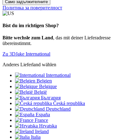
Само задължителните
Политика за поверителност
Bist du im richtigen Shop?
Bitte wechsle zum Land
, das mit deiner Lieferadresse
übereinstimmt.
Zu 3DJake International
Anderes Lieferland wählen
International
Belgien
Belgique
België
България
Česká republika
Deutschland
España
France
Hrvatska
Ireland
Italia