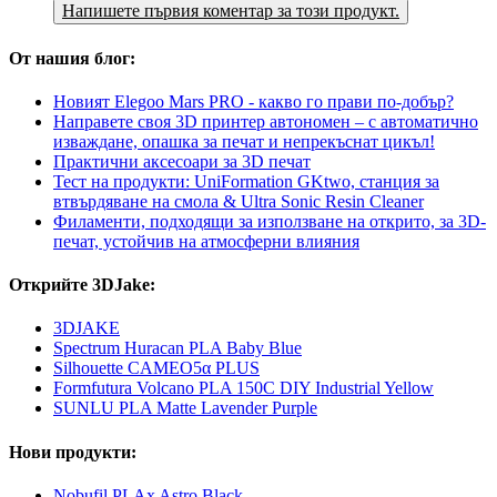
Напишете първия коментар за този продукт.
От нашия блог:
Новият Elegoo Mars PRO - какво го прави по-добър?
Направете своя 3D принтер автономен – с автоматично
изваждане, опашка за печат и непрекъснат цикъл!
Практични аксесоари за 3D печат
Тест на продукти: UniFormation GKtwo, станция за
втвърдяване на смола & Ultra Sonic Resin Cleaner
Филаменти, подходящи за използване на открито, за 3D-
печат, устойчив на атмосферни влияния
Открийте 3DJake:
3DJAKE
Spectrum Huracan PLA Baby Blue
Silhouette CAMEO5α PLUS
Formfutura Volcano PLA 150C DIY Industrial Yellow
SUNLU PLA Matte Lavender Purple
Нови продукти:
Nobufil PLAx Astro Black