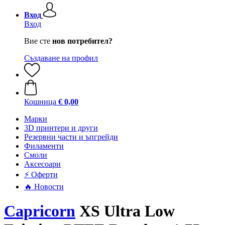
Вход
Вход
Вие сте
нов потребител?
Създаване на профил
Кошница
€ 0,00
Mарки
3D принтери и други
Резервни части и ъпгрейди
Филаменти
Смоли
Аксесоари
⚡ Оферти
🔥 Новости
Capricorn
XS Ultra Low