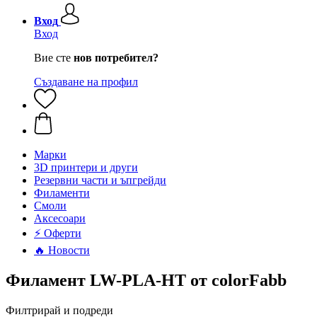
Вход
Вход
Вие сте
нов потребител?
Създаване на профил
Mарки
3D принтери и други
Резервни части и ъпгрейди
Филаменти
Смоли
Аксесоари
⚡ Оферти
🔥 Новости
Филамент LW-PLA-HT от colorFabb
Филтрирай и подреди