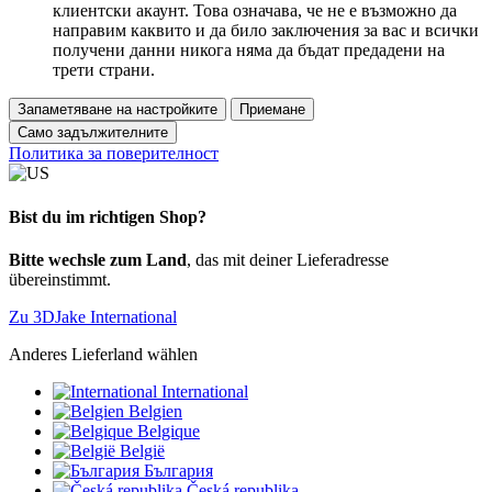
клиентски акаунт. Това означава, че не е възможно да
направим каквито и да било заключения за вас и всички
получени данни никога няма да бъдат предадени на
трети страни.
Запаметяване на настройките
Приемане
Само задължителните
Политика за поверителност
Bist du im richtigen Shop?
Bitte wechsle zum Land
, das mit deiner Lieferadresse
übereinstimmt.
Zu 3DJake International
Anderes Lieferland wählen
International
Belgien
Belgique
België
България
Česká republika