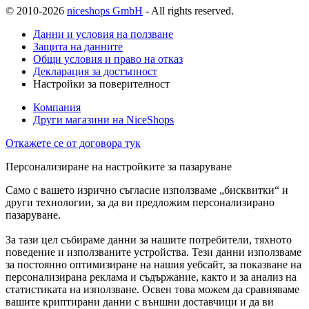
© 2010-2026
niceshops GmbH
- All rights reserved.
Данни и условия на ползване
Защита на данните
Общи условия и право на отказ
Декларация за достъпност
Настройки за поверителност
Компания
Други магазини на NiceShops
Откажете се от договора тук
Персонализиране на настройките за пазаруване
Само с вашето изрично съгласие използваме „бисквитки“ и
други технологии, за да ви предложим персонализирано
пазаруване.
За тази цел събираме данни за нашите потребители, тяхното
поведение и използваните устройства. Тези данни използваме
за постоянно оптимизиране на нашия уебсайт, за показване на
персонализирана реклама и съдържание, както и за анализ на
статистиката на използване. Освен това можем да сравняваме
вашите криптирани данни с външни доставчици и да ви