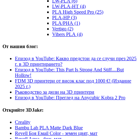
LW-PLA (6)
LW-PLA-HT (4)
PLA High Speed Pro (25)
PLA-HP (3)
PLA/PHA (1)
Vertigo (2)
Vibers PLA (4)
От нашия блог:
Епизод в YouTube: Какво предстои да се случи през 2025
г. в 3D принтирането?
Епизод в YouTube: This Part Is Strong And Stiff....But
Hollow!
FDM 3D принтери от висок клас под 1000 €! (Издание
2025 г.)
Ръководство за дюзи на 3D принтери
Епизод в YouTube: Преглед на Anycubic Kobra 2 Pro
Открийте 3DJake:
Creality
Bambu Lab PLA Matte Dark Blue
Revell Боя Емаil Color - земен цвят, мат
Revell Aqua - беж, мат