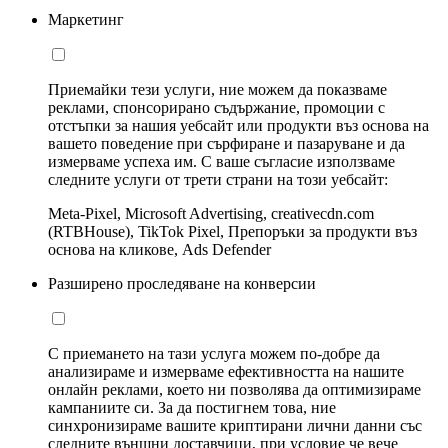
Маркетинг
Приемайки тези услуги, ние можем да показваме
реклами, спонсорирано съдържание, промоции с
отстъпки за нашия уебсайт или продукти въз основа на
вашето поведение при сърфиране и пазаруване и да
измерваме успеха им. С ваше съгласие използваме
следните услуги от трети страни на този уебсайт:
Meta-Pixel, Microsoft Advertising, creativecdn.com
(RTBHouse), TikTok Pixel, Препоръки за продукти въз
основа на кликове, Ads Defender
Разширено проследяване на конверсии
С приемането на тази услуга можем по-добре да
анализираме и измерваме ефективността на нашите
онлайн реклами, което ни позволява да оптимизираме
кампаниите си. За да постигнем това, ние
синхронизираме вашите криптирани лични данни със
следните външни доставчици, при условие че вече