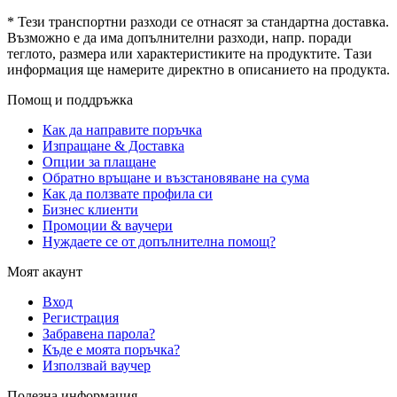
* Тези транспортни разходи се отнасят за стандартна доставка.
Възможно е да има допълнителни разходи, напр. поради
теглото, размера или характеристиките на продуктите. Тази
информация ще намерите директно в описанието на продукта.
Помощ и поддръжка
Как да направите поръчка
Изпращане & Доставка
Опции за плащане
Обратно връщане и възстановяване на сума
Как да ползвате профила си
Бизнес клиенти
Промоции & ваучери
Нуждаете се от допълнителна помощ?
Моят акаунт
Вход
Регистрация
Забравена парола?
Къде е моята поръчка?
Използвай ваучер
Полезна информация