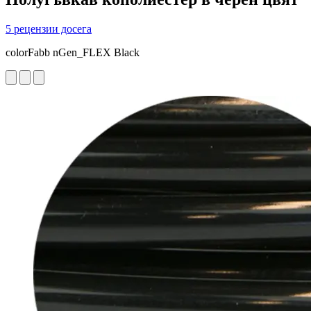
5 рецензии досега
colorFabb nGen_FLEX Black