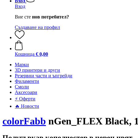
Вход
Вход
Вие сте
нов потребител?
Създаване на профил
Кошница
€ 0,00
Mарки
3D принтери и други
Резервни части и ъпгрейди
Филаменти
Смоли
Аксесоари
⚡ Оферти
🔥 Новости
colorFabb
nGen_FLEX Black, 1
Полугъвкав кополиестер в черен цвят