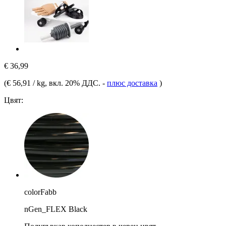
€ 36,99
(
€ 56,91 / kg
, вкл. 20% ДДС.
-
плюс доставка
)
Цвят:
colorFabb
nGen_FLEX Black